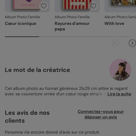
jours. Nous nous occupons de tout et relançons une
impression si nécessaire.
Album Photo Famille
Album Photo Famille
Album Photo Famil
En revanche, si le point concerne la personnalisation que
Cœur iconique
Rayures d'amour
With love
vous avez validée (texte, photo, mise en page), le produit
papa
ne pourra pas être repris.
Le mot de la créatrice
Cet album photo au format généreux 21x29 cm attire le regard
avec sa couverture ornée d'un cœur rouge simple et touchant.
Lire la suite
Parfait pour l'
album photo famille
, il vous permet de rassembler
vos souvenirs familiaux préférés dans un seul endroit. Vous
personnalisez chaque page avec vos photos et créez un récit
Les avis de nos
Connectez-vous pour
unique qui vous ressemble. Page après page, vous immortalisez
déposer un avis
clients
vos moments précieux sans aucun compromis sur le style.
Simple à créer, libre de le faire.
Personne n'a encore donné d'avis sur ce produit.