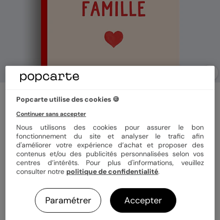
Album photo famille
Popcarte utilise des cookies 🍪
Cœur simple photo famille
Continuer sans accepter
Nous utilisons des cookies pour assurer le bon
fonctionnement du site et analyser le trafic afin
Format
Portrait 21x29 cm
d'améliorer votre expérience d’achat et proposer des
contenus et/ou des publicités personnalisées selon vos
centres d’intérêts. Pour plus d'informations, veuillez
Couverture
Rigide
Souple
consulter notre
politique de confidentialité
.
Paramétrer
Accepter
Papier
Papier Satiné brillant