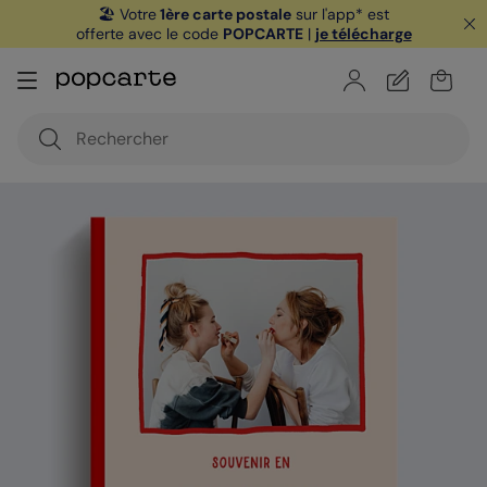
🏖️ Votre
1ère carte postale
sur l'app* est
offerte avec le code
POPCARTE
|
je télécharge