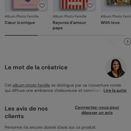
jours. Nous nous occupons de tout et relançons une
impression si nécessaire.
Album Photo Famille
Album Photo Famille
Album Photo Famil
En revanche, si le point concerne la personnalisation que
Cœur iconique
Rayures d'amour
With love
vous avez validée (texte, photo, mise en page), le produit
papa
ne pourra pas être repris.
Le mot de la créatrice
Cet
album photo famille
se distingue par sa couverture ronde
qui diffuse une ambiance chaleureuse et conviviale. En format
Lire la suite
21x21 cm rigide, il est parfait pour rassembler vos moments
familiaux préférés, des éclats de rire aux instants tendres.
Facile à personnaliser, il vous permet de disposer vos photos
Les avis de nos
Connectez-vous pour
selon votre propre mise en page. Ce format généreux est idéal
déposer un avis
clients
pour chaque souvenir familial que vous souhaitez revivre. Page
après page, comme vous le souhaitez.
Personne n'a encore donné d'avis sur ce produit.