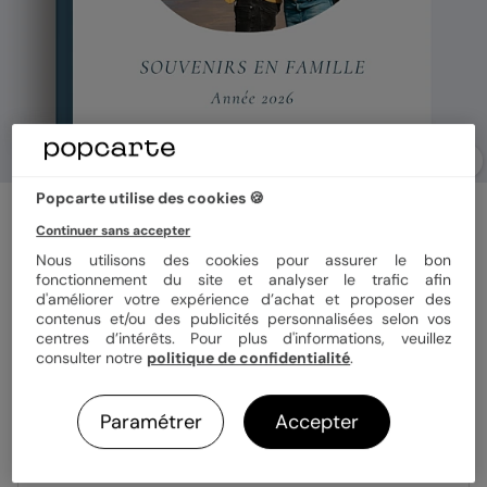
Popcarte utilise des cookies 🍪
Album photo famille
Forme rond
Continuer sans accepter
Nous utilisons des cookies pour assurer le bon
fonctionnement du site et analyser le trafic afin
d'améliorer votre expérience d’achat et proposer des
Format
Carré 21x21 cm
contenus et/ou des publicités personnalisées selon vos
centres d’intérêts. Pour plus d'informations, veuillez
consulter notre
politique de confidentialité
.
Couverture
Rigide
Souple
Paramétrer
Accepter
Papier
Papier Satiné brillant