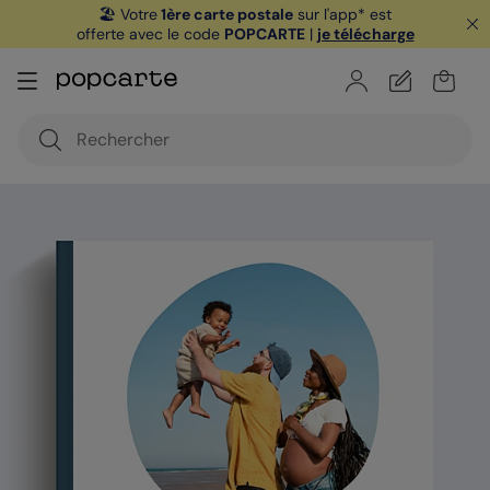
🏖️ Votre
1ère carte postale
sur l'app* est
offerte avec le code
POPCARTE
|
je télécharge