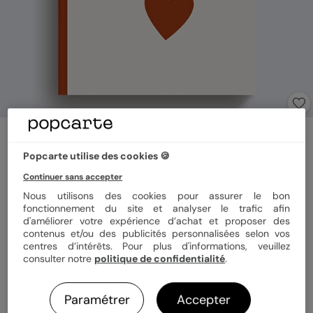
Album photo famille
Loin des Yeux (13 Photos)
Popcarte utilise des cookies 🍪
5
(
2
avis)
Continuer sans accepter
Nous utilisons des cookies pour assurer le bon
fonctionnement du site et analyser le trafic afin
Format
Portrait 21x29 cm
d'améliorer votre expérience d’achat et proposer des
contenus et/ou des publicités personnalisées selon vos
centres d’intérêts. Pour plus d'informations, veuillez
Couverture
Rigide
Souple
consulter notre
politique de confidentialité
.
Paramétrer
Accepter