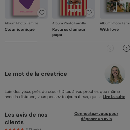
reliure ou à l’acheminement, contactez-nous dans les 30
jours. Nous nous occupons de tout et relançons une
impression si nécessaire.
Album Photo Famille
Album Photo Famille
Album Photo Famil
En revanche, si le point concerne la personnalisation que
Cœur iconique
Rayures d'amour
With love
vous avez validée (texte, photo, mise en page), le produit
papa
ne pourra pas être repris.
Le mot de la créatrice
Loin des yeux, près du cœur ! Dites à vos proches que même
avec la distance, vous pensez toujours à eux, que vous les
Lire la suite
aimez et que vous ne les oubliez pas. Mettez en avant votre
histoire d’amour, votre amitié ou tout simplement les bons
moments que vous avez passé avec votre petite famille. Cet
Les avis de nos
Connectez-vous pour
album photo vous permettra d’immortaliser les bons moments
déposer un avis
clients
que vous avez passé avec les personnes qui vous sont chères
et qui se trouvent actuellement loin de vous… mais près du
5
(
2
avis)