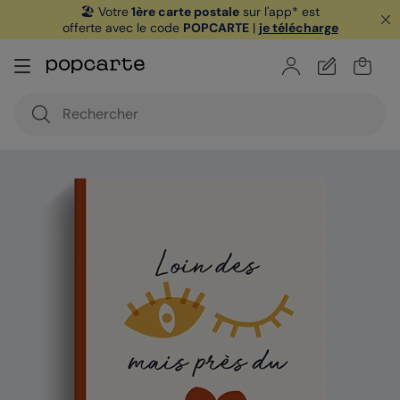
🏖️ Votre
1ère carte postale
sur l'app* est
offerte avec le code
POPCARTE
|
je télécharge