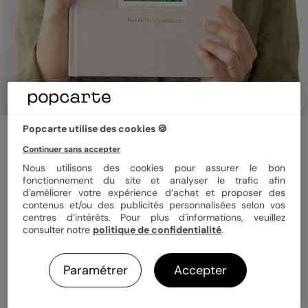
Popcarte utilise des cookies 🍪
Album photo famille
Tissu embossé et dorure
Continuer sans accepter
Nous utilisons des cookies pour assurer le bon
fonctionnement du site et analyser le trafic afin
Couleur
d'améliorer votre expérience d’achat et proposer des
contenus et/ou des publicités personnalisées selon vos
centres d’intérêts. Pour plus d'informations, veuillez
consulter notre
politique de confidentialité
.
Format
Portrait 21x29 cm Tissu
Paramétrer
Accepter