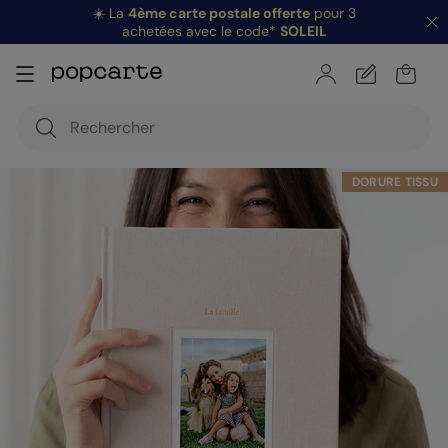
☀️ La
4ème carte postale offerte
pour 3
achetées avec le code*
SOLEIL
DORURE TISSU