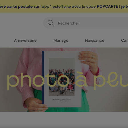
ère carte postale
sur l'app* est
offerte avec le code
POPCARTE
|
je 
Anniversaire
Mariage
Naissance
Car
 photo à plu