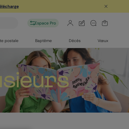
télécharge
Espace Pro
te postale
Baptême
Décès
Vœux
sieurs