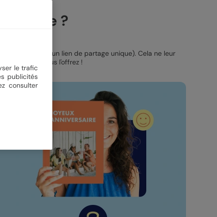
a marche ?
éer leur page (via un lien de partage unique). Cela ne leur
rime et hop, vous l'offrez !
ser le trafic
s publicités
ez consulter