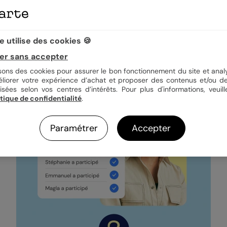
hoto collaboratif, comment ç
 utilise des cookies 🍪
ez la couverture et le titre. Vous invitez ensuite les participants à cr
er sans accepter
Une fois toutes les contributions reçues, vous validez l'album, on l'imp
isons des cookies pour assurer le bon fonctionnement du site et analy
éliorer votre expérience d’achat et proposer des contenus et/ou de
isées selon vos centres d’intérêts. Pour plus d'informations, veuill
itique de confidentialité
.
Paramétrer
Accepter