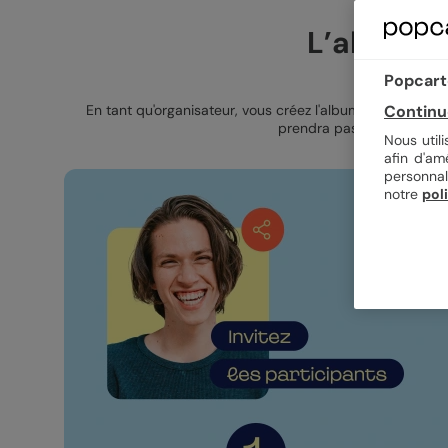
L’album p
Popcarte
En tant qu'organisateur, vous créez l'album et personnalis
Continu
prendra pas plus de 5 min. 
Nous util
afin d'am
personnal
notre
pol