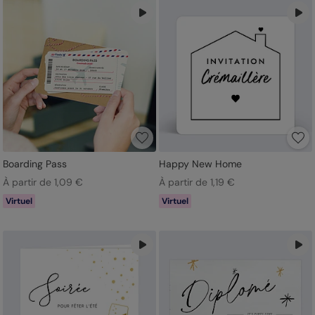
fond de l’animation ! Au lieu de lécher une à une les
enveloppes, vous n’aurez qu’à rentrer les adresses emails de
vos destinataires, choisir la date d’envoi de votre carte
d’invitation virtuelle et cliquer sur envoyer ! Dénichez votre
invitation virtuelle préférée parmi toute notre collection au cœur
des tendances ! Et si vous avez une question, ou un doute,
notre équipe se tient à votre disposition par mail ou téléphone
pour vous guider dans votre commande !
Boarding Pass
Happy New Home
À partir de 1,09 €
À partir de 1,19 €
Virtuel
Virtuel