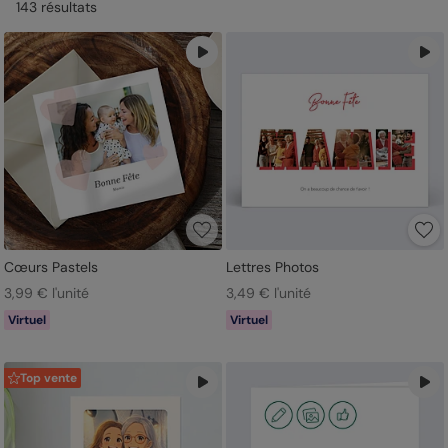
143
résultat
s
mamie le mérite bien.
Cœurs Pastels
Lettres Photos
3,99 € l'unité
3,49 € l'unité
Virtuel
Virtuel
Top vente