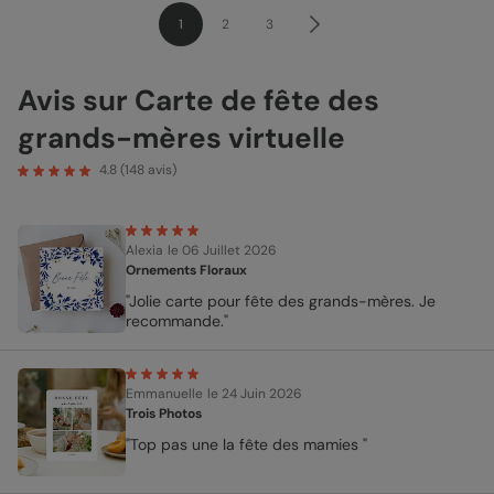
1
2
3
Avis sur Carte de fête des
grands-mères virtuelle
4.8
(
148
avis)
Alexia
le 06 Juillet 2026
Ornements Floraux
"Jolie carte pour fête des grands-mères. Je
recommande."
Emmanuelle
le 24 Juin 2026
Trois Photos
"Top pas une la fête des mamies "