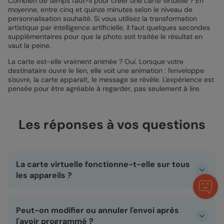
Combien de temps faut-il pour créer une carte virtuelle ? En
moyenne, entre cinq et quinze minutes selon le niveau de
personnalisation souhaité. Si vous utilisez la transformation
artistique par intelligence artificielle, il faut quelques secondes
supplémentaires pour que la photo soit traitée le résultat en
vaut la peine.
La carte est-elle vraiment animée ? Oui. Lorsque votre
destinataire ouvre le lien, elle voit une animation : l'enveloppe
s'ouvre, la carte apparaît, le message se révèle. L'expérience est
pensée pour être agréable à regarder, pas seulement à lire.
Les réponses à vos questions
La carte virtuelle fonctionne-t-elle sur tous
les appareils ?
Oui. La carte s'ouvre directement dans le navigateur web,
sans application à installer. Elle est compatible avec les
Peut-on modifier ou annuler l'envoi après
smartphones, tablettes et ordinateurs, que ce soit sur iOS,
Android, Windows ou Mac.
l'avoir programmé ?