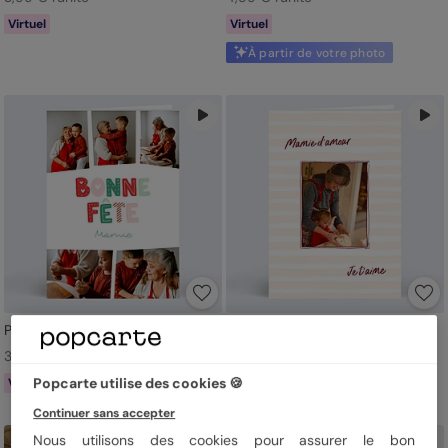
Virtuel
Virtuel
À partir de votre photo
Patchwork
Red notes
3,99 € l'unité
4,99 € l'unité
Popcarte utilise des cookies 🍪
Virtuel
Grand format
Virtuel
Continuer sans accepter
Nous utilisons des cookies pour assurer le bon
Nouveau