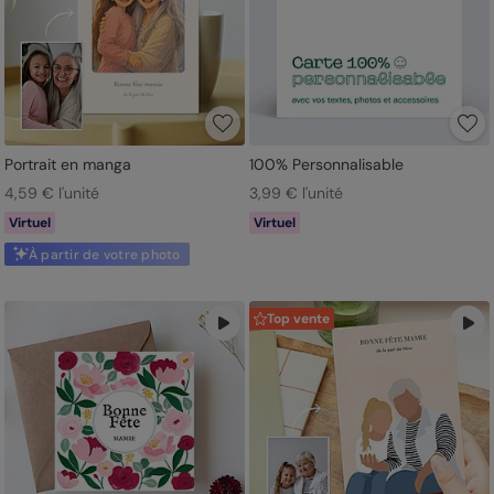
Portrait en manga
100% Personnalisable
4,59 € l'unité
3,99 € l'unité
Virtuel
Virtuel
À partir de votre photo
Top vente