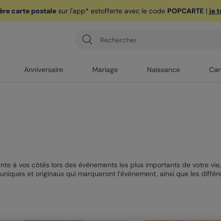
ère carte postale
sur l'app* est
offerte avec le code
POPCARTE
|
je 
Anniversaire
Mariage
Naissance
Car
nte à vos côtés lors des événements les plus importants de votre vi
uniques et originaux qui marqueront l’événement, ainsi que les diffé
tre carte de remerciement marquera cet événement important de votre 
s & Android, une fois par compte, hors frais de port & options, hors 