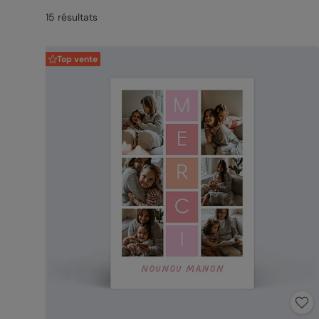
15
résultat
s
Top vente