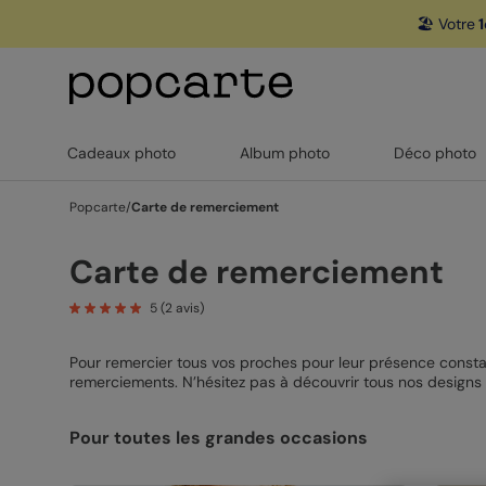
🏖️ Votre
1
Cadeaux photo
Album photo
Déco photo
Popcarte
/
Carte de remerciement
Carte de remerciement
5
(
2
avis)
Pour remercier tous vos proches pour leur présence consta
remerciements. N’hésitez pas à découvrir tous nos designs 
designs, tout est personnalisable. Une chose est sûre, vo
des années.
Pour toutes les grandes occasions
*Offre valable pour toute première commande sur les app Io
étiquettes, marques-places et produits virtuels