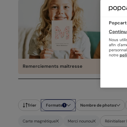
Popcarte
Continu
Nous util
afin d'am
personnal
notre
pol
Remerciements maitresse
Rem
Trier
Formats
Nombre de photos
1
Carte magnétique
Merci nounou
Réinitialiser 