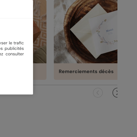
ser le trafic
s publicités
ez consulter
ariage
Remerciements décès