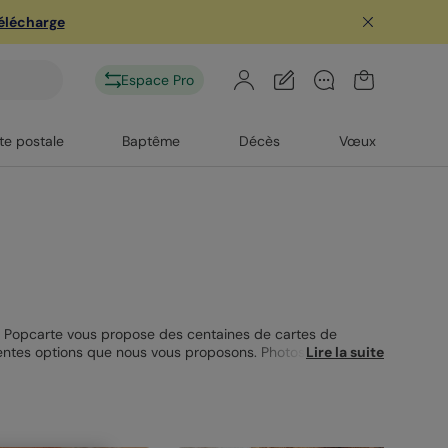
télécharge
Espace Pro
te postale
Baptême
Décès
Vœux
e, Popcarte vous propose des centaines de cartes de
rentes options que nous vous proposons. Photos, textes,
Lire la suite
vie et se conservera comme un précieux souvenir au fil
mini albums photos, calendriers, magnets, menus, stickers,