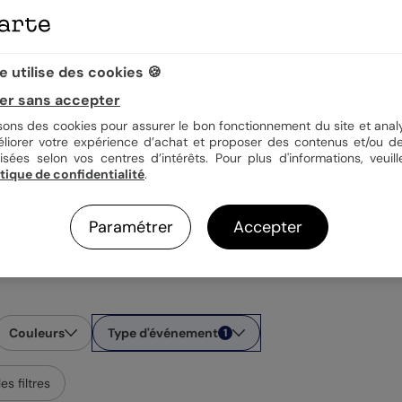
 utilise des cookies 🍪
er sans accepter
isons des cookies pour assurer le bon fonctionnement du site et analy
éliorer votre expérience d’achat et proposer des contenus et/ou de
isées selon vos centres d’intérêts. Pour plus d'informations, veuill
itique de confidentialité
.
erciements nounou
Remerciements m
Paramétrer
Accepter
Couleurs
Type d'événement
1
les filtres