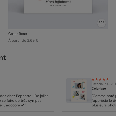
Cœur Rose
À partir de 2,69 €
nt
Patricia
le 01 Ju
Coloriage
des chez Popcarte ! De jolies
"Comme noté p
e se faire de très sympas
j'apprécie le 
né. J'adooore 💕"
plusieurs phot