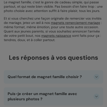
Le magnet famille, c’est le genre de cadeau simple, qui passe
partout, et qui reste bien visible. Pas besoin d’en faire trop : une
photo choisie avec attention suffit à faire plaisir, tous les jours.
Et si vous cherchez une façon originale de remercier vos invités
de mariage, jetez un œil à nos
magnets remerciement mariage
:
même format, même émotion, pour une toute autre occasion.
Quant aux jeunes parents, si vous souhaitez annoncer l’arrivée
de votre petit bout, nos
magnets naissance
sont faits pour ça :
tendres, doux, et à coller partout.
Les réponses à vos questions
Quel format de magnet famille choisir ?
Nos magnets famille sont disponibles en trois formats :
carré (10x10 cm), portrait ou paysage (10x15 cm). Chaque
Puis-je créer un magnet famille avec
format met en valeur vos plus beaux souvenirs selon la
mise en page que vous préférez. Le format carré apporte
plusieurs photos ?
une touche graphique, le portrait sublime les visages, et le