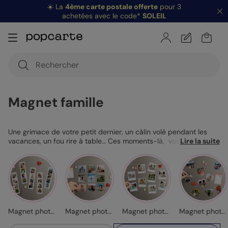
☀️ La
4ème carte postale offerte
pour 3
achetées avec le code*
SOLEIL
Magnet famille
Une grimace de votre petit dernier, un câlin volé pendant les
vacances, un fou rire à table… Ces moments-là, vous les gardez
Lire la suite
précieusement. Alors pourquoi les laisser dormir dans votre
téléphone ? Avec nos
magnets photo
famille personnalisés,
vous les affichez là où tout le monde passe : sur le frigo. Un
coup d’œil en préparant le café, un sourire en attrapant le
beurre… Et hop, vos souvenirs prennent vie au quotidien. Et plus
vous en créez, plus l’ensemble devient une vraie collection de
magnets de famille, comme une galerie de vos moments
Magnet photo cabine
Magnet photo carré
Magnet photo retro
Magnet photo cœur
préférés.