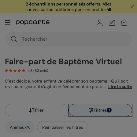
🏖️ Votre
1ère carte postale
sur l'app* est
offerte avec le code
POPCARTE
|
je télécharge
Faire-part de Baptême Virtuel
4.8
(
63
avis)
C’est décidé, votre enfant va célébrer son baptême ! Qu’il soit
civil ou religieux, il s’agit d’un événement de grande importance
Lire la suite
qui se doit de rassembler vos proches dans la bonne humeur et
la joie. Si vous êtes à la recherche d’une invitation de baptême
originale et moderne, vous êtes au bon endroit, le faire-part de
baptême virtuel est fait pour vous ! Très pratique et
Trier
Filtres
1
terriblement efficace, un faire-part baptême virtuel demeure
autant personnalisable que ses frères de papier. Textes, photos,
accessoires… là encore le champ des possibles reste immense,
Animaux
Réinitialiser les filtres
et s’élargit encore plus avec la possibilité de personnaliser la
couleur de votre enveloppe virtuelle ainsi que son motif