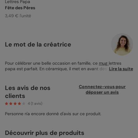
Lettres Papa
Fête des Pères
3,49 € l'unité
Le mot de la créatrice
Pour célébrer une belle occasion en famille, ce
mug
lettres
papa est parfait. En céramique, il met en avant des photos
Lire la suite
personnalisées intégrées dans les lettres du mot papa, pour un
rendu unique et mémorable. Idéal pour le petit-déjeuner ou une
pause-café, il devient un objet du quotidien qui rappelle de
Les avis de nos
Connectez-vous pour
précieux souvenirs familiaux. La personnalisation de ce mug
déposer un avis
clients
permet de créer un message visuel intime et chaleureux. Simple
à créer, libre de le faire.
4
(
1
avis)
Personne n'a encore donné d'avis sur ce produit.
Découvrir plus de produits