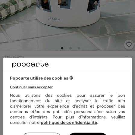
Mug famille
Lettres papa
4
(
1
avis)
Popcarte utilise des cookies 🍪
Continuer sans accepter
Matériau
Céramique
Magique
Nous utilisons des cookies pour assurer le bon
fonctionnement du site et analyser le trafic afin
d'améliorer votre expérience d’achat et proposer des
Format
325 ml
contenus et/ou des publicités personnalisées selon vos
centres d’intérêts. Pour plus d'informations, veuillez
consulter notre
politique de confidentialité
.