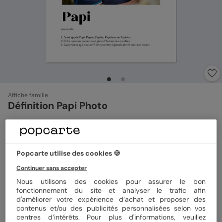
Affiche famille
Définition Papi Photo
Support
Poster
Toile
Plexiglas
Aluminium
Popcarte utilise des cookies 🍪
Continuer sans accepter
Format
50x70cm
Nous utilisons des cookies pour assurer le bon
fonctionnement du site et analyser le trafic afin
d'améliorer votre expérience d’achat et proposer des
contenus et/ou des publicités personnalisées selon vos
centres d’intérêts. Pour plus d'informations, veuillez