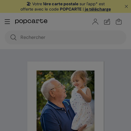
🏖️ Votre
1ère carte postale
sur l'app* est
offerte avec le code
POPCARTE
|
je télécharge