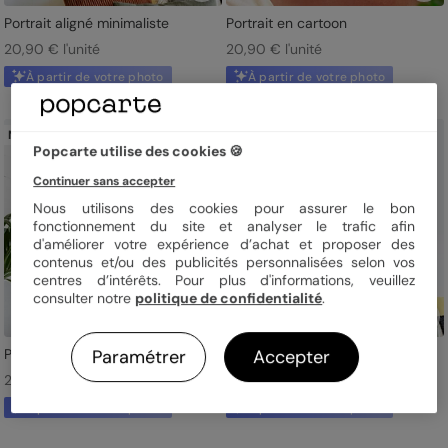
Portrait aligné minimaliste
Portrait en cartoon
20,90 € l'unité
20,90 € l'unité
À partir de votre photo
À partir de votre photo
Nouveau
Popcarte utilise des cookies 🍪
Continuer sans accepter
Nous utilisons des cookies pour assurer le bon
fonctionnement du site et analyser le trafic afin
d'améliorer votre expérience d’achat et proposer des
contenus et/ou des publicités personnalisées selon vos
centres d’intérêts. Pour plus d'informations, veuillez
consulter notre
politique de confidentialité
.
Portrait en figurine
Portrait en line art
Paramétrer
Accepter
20,90 € l'unité
20,90 € l'unité
À partir de votre photo
À partir de votre photo