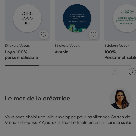
emballage adapté, pour un résultat intact à l'ouverture.
Votre satisfaction, notre priorité
Si vous constatez le moindre souci lié à l’impression, à la
découpe ou à l’acheminement, contactez-nous dans les
30 jours. Nous nous occupons de tout et relançons une
impression si nécessaire.
Stickers Voeux
Stickers Voeux
Stickers Voeux
En revanche, si le point concerne la personnalisation que
Logo 100%
Avenir
100%
vous avez validée (texte, photo, mise en page), le produit
personnalisable
Personnalisabl
ne pourra pas être repris.
Le mot de la créatrice
Vous avez choisi une jolie enveloppe pour habiller vos
Cartes de
Vœux Entreprise
? Ajoutez la touche finale en collant dessus un
Lire la suite
Sticker de Vœux Grand Chiffre Noir ! C’est un détail qui ne
passera pas inaperçu auprès de vos clients. Ils verront que