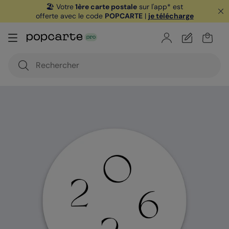
🏖️ Votre
1ère carte postale
sur l'app* est
offerte avec le code
POPCARTE
|
je télécharge