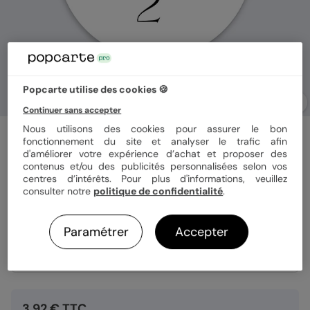
Popcarte utilise des cookies 🍪
Continuer sans accepter
Nous utilisons des cookies pour assurer le bon
Stickers vœux entreprise
fonctionnement du site et analyser le trafic afin
Grand Chiffre Noir
d'améliorer votre expérience d’achat et proposer des
contenus et/ou des publicités personnalisées selon vos
centres d’intérêts. Pour plus d'informations, veuillez
consulter notre
politique de confidentialité
.
Format
Sticker 3.8 cm
Paramétrer
Accepter
Quantité
8 stickers
3,92 € TTC