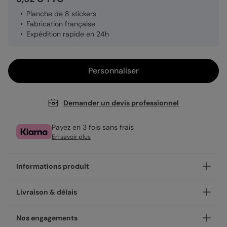
Planche de 8 stickers
Fabrication française
Expédition rapide en 24h
Personnaliser
Demander un devis professionnel
Payez en 3 fois sans frais
En savoir plus
Informations produit
Personnalisez votre sticker Grand Chiffre Noir, et ajoutez
Livraison & délais
une touche unique.
À coller partout, les stickers sont un détail qui font la
Votre création est imprimée avec soin en 48h dans nos
Nos engagements
différence ! Leur format de 3,8 cm de diamètre les rend
ateliers, en France.