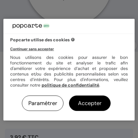
Popcarte utilise des cookies 🍪
Continuer sans accepter
Nous utilisons des cookies pour assurer le bon
Stickers vœux entreprise
fonctionnement du site et analyser le trafic afin
Paillette
d'améliorer votre expérience d’achat et proposer des
contenus et/ou des publicités personnalisées selon vos
centres d’intérêts. Pour plus d'informations, veuillez
consulter notre
politique de confidentialité
.
Format
Sticker 3.8 cm
Paramétrer
Accepter
Quantité
8 stickers
3,92 € TTC