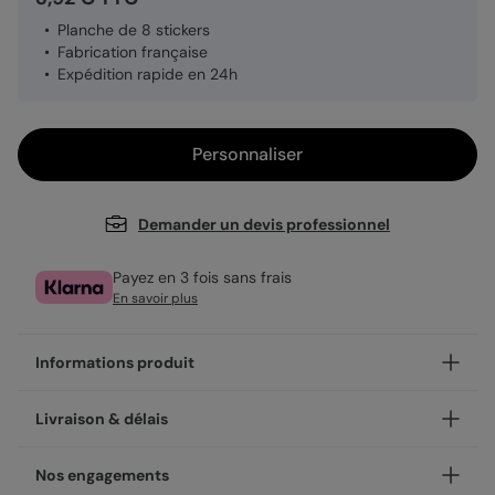
Planche de 8 stickers
Fabrication française
Expédition rapide en 24h
Personnaliser
Demander un devis professionnel
Payez en 3 fois sans frais
En savoir plus
Informations produit
Personnalisez votre sticker Paillette, et ajoutez une touche
Livraison & délais
unique.
À coller partout, les stickers sont un détail qui font la
Votre création est imprimée avec soin en 48h dans nos
Nos engagements
différence ! Leur format de 3,8 cm de diamètre les rend
ateliers, en France.