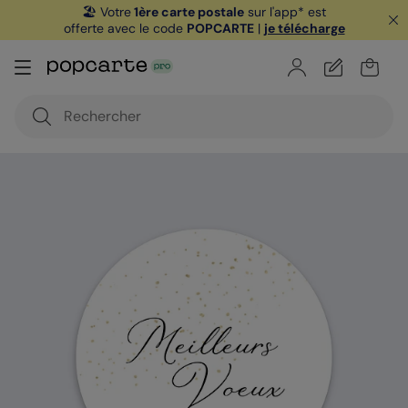
🏖️ Votre
1ère carte postale
sur l'app* est
offerte avec le code
POPCARTE
|
je télécharge