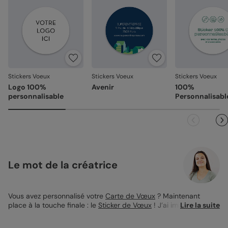
emballage adapté, pour un résultat intact à l'ouverture.
Votre satisfaction, notre priorité
Si vous constatez le moindre souci lié à l’impression, à la
découpe ou à l’acheminement, contactez-nous dans les
30 jours. Nous nous occupons de tout et relançons une
impression si nécessaire.
Stickers Voeux
Stickers Voeux
Stickers Voeux
En revanche, si le point concerne la personnalisation que
Logo 100%
Avenir
100%
vous avez validée (texte, photo, mise en page), le produit
personnalisable
Personnalisabl
ne pourra pas être repris.
Le mot de la créatrice
Vous avez personnalisé votre
Carte de Vœux
? Maintenant
place à la touche finale : le
Sticker de Vœux
! J’ai imaginé pour
Lire la suite
vous le Sticker de Vœux Paillette, il sera parfait pour refermer
l’enveloppe de votre carte. En plus de la refermer proprement, il