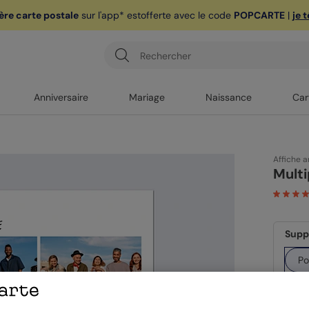
ère carte postale
sur l'app* est
offerte avec le code
POPCARTE
|
je 
Anniversaire
Mariage
Naissance
Car
Affiche a
Mult
Supp
Po
Form