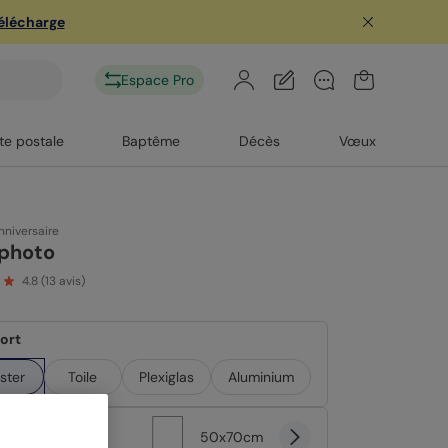
télécharge
Espace Pro
te postale
Baptême
Décès
Vœux
nniversaire
iphoto
4.8
(
13
avis)
ort
ster
Toile
Plexiglas
Aluminium
at
50x70cm