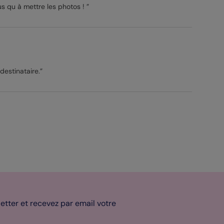
s qu à mettre les photos ! ”
destinataire.”
tter et recevez par email votre