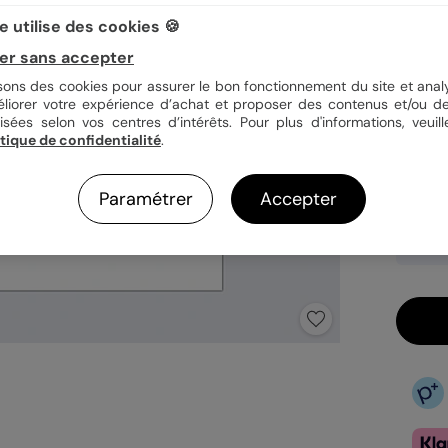
 utilise des cookies 🍪
er sans accepter
Quan
isons des cookies pour assurer le bon fonctionnement du site et analy
éliorer votre expérience d’achat et proposer des contenus et/ou de
isées selon vos centres d’intérêts. Pour plus d'informations, veuill
itique de confidentialité
.
21,9
Paramétrer
Accepter
Pa
Ca
Ex