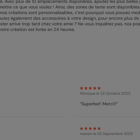
ivité. Avec plus de 10 emplacements disponibles, ajoutez les plus bel
tre ce que vous voulez ! Ainsi, des zones de texte sont disponibles p
s nos créations sont personnalisables, c’est pourquoi vous pouvez mod
utez également des accessoires à votre design, pour encore plus de p
ter arrive trop tard chez votre amie ? Ne vous inquiétez pas, nos pos
votre création est livrée en 24 heures.
Monique
le 23 Octobre 2025
“Superbe!! Merci!!”
manon
le 02 Septembre 2025