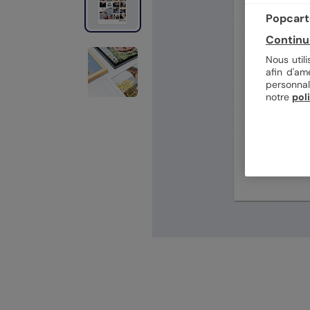
Popcarte
Continu
Nous util
afin d'am
personnal
notre
pol