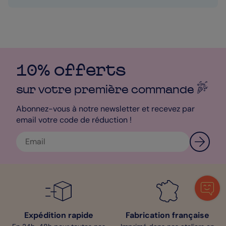
Vous serez informé dès que votre carte d’anniversaire aura
été expédiée, et nous vous indiquerons une date
prévisionnelle de réception pour qu’elle arrive au bon
moment. En revanche, la distribution n’est pas suivie : le
courrier reste, pour l’instant, non traçable.
10% offerts
sur votre première
commande
Abonnez-vous à notre newsletter et recevez par
email votre code de réduction !
Expédition rapide
Fabrication française