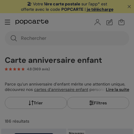
🏖️ Votre
1ère carte postale
sur l'app* est
offerte avec le code
POPCARTE
|
je télécharge
Carte anniversaire enfant
4.8
(
969
avis)
Parce qu’un anniversaire d’enfant mérite une attention unique,
découvrez nos
cartes d’anniversaire enfant
personnalisées pour
Lire la suite
filles et garçons. Tendres, drôles ou pleines d’aventure, elles
s’adaptent à chaque âge et à chaque univers, de la première
Trier
Filtres
bougie aux rires des ados pour créer un souvenir joyeux et
inoubliable. Ajoutez vos photos, un petit mot et créez une carte
qui lui fera plaisir dès le premier regard.
186
résultat
s
Nouveau