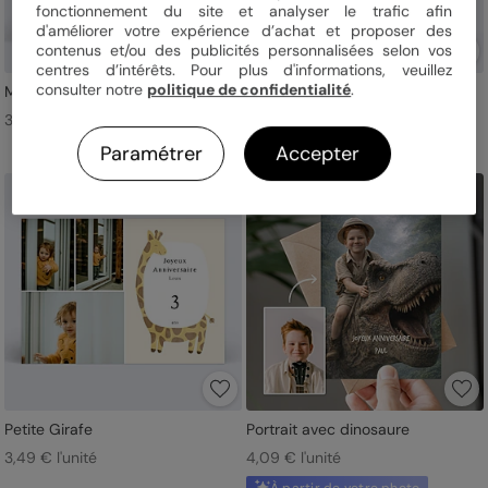
fonctionnement du site et analyser le trafic afin
d'améliorer votre expérience d’achat et proposer des
contenus et/ou des publicités personnalisées selon vos
centres d’intérêts. Pour plus d'informations, veuillez
consulter notre
politique de confidentialité
.
Multiphotos Charme Classique
Arc-en-Ciel
3,99 € l'unité
3,99 € l'unité
Paramétrer
Accepter
Nouveau
Petite Girafe
Portrait avec dinosaure
3,49 € l'unité
4,09 € l'unité
À partir de votre photo