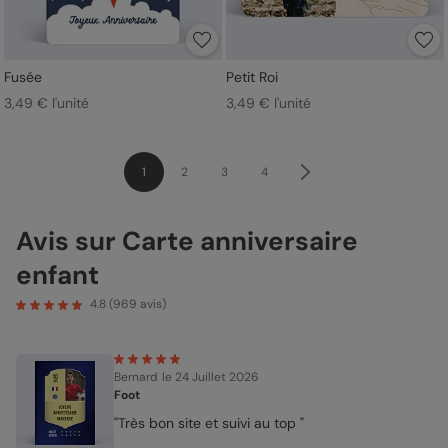
Fusée
Petit Roi
3,49 € l'unité
3,49 € l'unité
1
2
3
4
Avis sur Carte anniversaire
enfant
4.8
(
969
avis)
Bernard
le 24 Juillet 2026
Foot
"Très bon site et suivi au top "