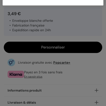
3,49 €
Enveloppe blanche offerte
Fabrication française
Expédition rapide en 24h
Personnaliser
Livraison gratuite avec
Popcarte+
Payez en 3 fois sans frais
En savoir plus
Informations produit
Personnalisez votre carte d’invitation anniversaire Éléphant,
Livraison & délais