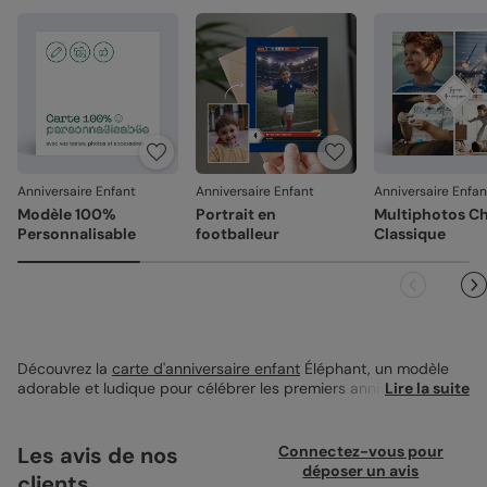
Anniversaire Enfant
Anniversaire Enfant
Anniversaire Enfan
Modèle 100%
Portrait en
Multiphotos C
Personnalisable
footballeur
Classique
Découvrez la
carte d'anniversaire enfant
Éléphant, un modèle
adorable et ludique pour célébrer les premiers anniversaires de
Lire la suite
vos petits. Mesurant 12x17 cm, cette carte se distingue par un
design attendrissant mettant en scène un éléphant illustré,
arborant une casquette bleue et une oreille contrastante
Les avis de nos
Connectez-vous pour
marron, le tout sur un fond rose pâle. La première page de la
déposer un avis
clients
carte offre un espace photo parfait pour ajouter un cliché