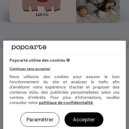
Carte anniversaire enfant
Éléphant
Popcarte utilise des cookies 🍪
Continuer sans accepter
Nous utilisons des cookies pour assurer le bon
Format
12x17 cm
fonctionnement du site et analyser le trafic afin
d'améliorer votre expérience d’achat et proposer des
contenus et/ou des publicités personnalisées selon vos
centres d’intérêts. Pour plus d'informations, veuillez
consulter notre
politique de confidentialité
.
Papier
Papier Satiné
Paramétrer
Accepter
Quantité
1 carte