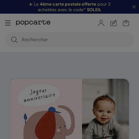
☀️ La
4ème carte postale offerte
pour 3
achetées avec le code*
SOLEIL