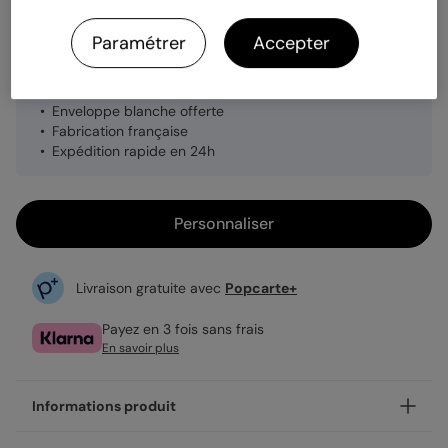
Quantité
1 carte
Paramétrer
Accepter
3,49 €
Enveloppe blanche offerte
Fabrication française
Expédition rapide en 24h
Personnaliser
Livraison gratuite avec
Popcarte+
Payez en 3 fois sans frais
En savoir plus
Informations produit