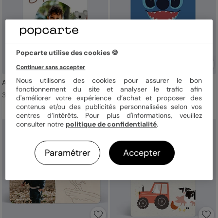
Popcarte utilise des cookies 🍪
Continuer sans accepter
Nous utilisons des cookies pour assurer le bon
Amis de la jungle
Ohana
fonctionnement du site et analyser le trafic afin
3,49 € l'unité
3,49 € l'unité
d'améliorer votre expérience d’achat et proposer des
contenus et/ou des publicités personnalisées selon vos
centres d’intérêts. Pour plus d'informations, veuillez
consulter notre
politique de confidentialité
.
Paramétrer
Accepter