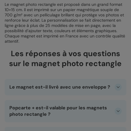
Le magnet photo rectangle est proposé dans un grand format
10×15 cm. Il est imprimé sur un papier magnétique souple de
700 g/m² avec un pelliculage brillant qui protège vos photos et
renforce leur éclat. La personnalisation se fait directement en
ligne grâce à plus de 25 modèles de mise en page, avec la
possibilité d’ajouter texte, couleurs et éléments graphiques.
Chaque magnet est imprimé en France avec un contrôle qualité
attentif.
Les réponses à vos questions
sur le magnet photo rectangle
Le magnet est-il livré avec une enveloppe ?
Oui, chaque magnet arrive avec sa petite enveloppe ! Et
pas n’importe laquelle : vous avez le choix parmi 17
Popcarte + est-il valable pour les magnets
couleurs, des plus douces aux plus pep’s. Parfait pour
glisser votre magnet et offrir un souvenir joliment emballé.
photo rectangle ?
Oui, Popcarte + marche aussi pour les magnets photo !
Une fois abonné, vous profitez de la livraison offerte