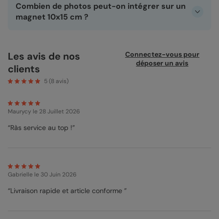
Combien de photos peut-on intégrer sur un
pendant un an, même pour vos magnets 10x15 cm.
Pratique pour envoyer des souvenirs à gogo, sans penser
magnet 10x15 cm ?
aux frais d’envoi.
Tout dépend du modèle que vous choisissez. Certains
laissent la vedette à une seule photo, d’autres jouent la
carte du collage et peuvent accueillir jusqu’à 9 photos et
Les avis de nos
Connectez-vous pour
plus ! À vous de trouver le design qui colle le mieux à vos
déposer un avis
clients
souvenirs !
5
(
8
avis)
Maurycy
le 28 Juillet 2026
“Ràs service au top !”
Gabrielle
le 30 Juin 2026
“Livraison rapide et article conforme ”