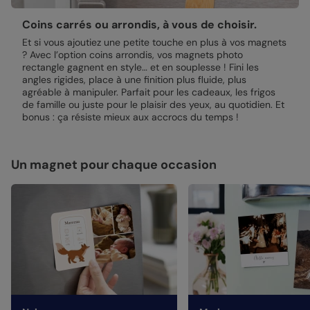
assemblée avec précision.
Emballage renforcé
: vos créations arrivent dans un
Coins carrés ou arrondis, à vous de choisir.
emballage adapté, pour un résultat intact à l'ouverture.
Et si vous ajoutiez une petite touche en plus à vos magnets
Votre satisfaction, notre priorité.
? Avec l’option coins arrondis, vos magnets photo
rectangle gagnent en style… et en souplesse ! Fini les
Si vous constatez le moindre souci lié à l'impression, au
angles rigides, place à une finition plus fluide, plus
façonnage ou à l’acheminement, contactez-nous dans les
agréable à manipuler. Parfait pour les cadeaux, les frigos
30 jours. Nous nous occupons de tout et relançons une
de famille ou juste pour le plaisir des yeux, au quotidien. Et
impression si nécessaire.
bonus : ça résiste mieux aux accrocs du temps !
En revanche, si le point concerne la personnalisation que
vous avez validée (texte, photo, mise en page), le produit
ne pourra pas être repris.
Un magnet pour chaque occasion