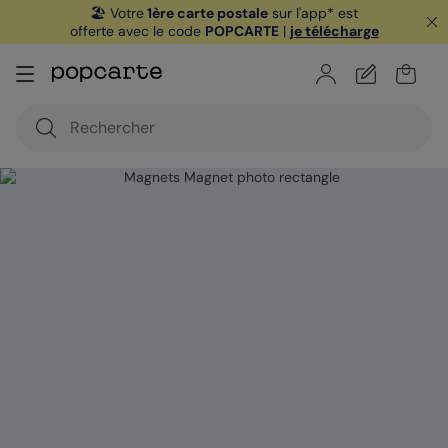
🏖️ Votre
1ère carte postale
sur l'app* est
offerte avec le code
POPCARTE
|
je télécharge