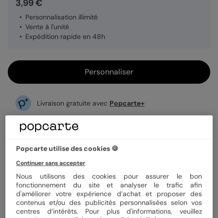
3,99 €
Personnalisation illimité
Vente à l'unité
Expédition rapide en 48h
Personnaliser
Livraison gratuite avec
Popcarte+
Payez en 3 fois sans frais
En savoir plus
Popcarte utilise des cookies 🍪
Informations produit
Continuer sans accepter
Nous utilisons des cookies pour assurer le bon
Un magnet photo rectangle, personnalisé avec vos plus
fonctionnement du site et analyser le trafic afin
jolis souvenirs, qui s’invite sur le frigo ou n’importe quelle
d'améliorer votre expérience d’achat et proposer des
surface métallique. Toujours sous les yeux, c’est le petit
contenus et/ou des publicités personnalisées selon vos
rien qui change tout. Un magnet personnalisé à garder
centres d’intérêts. Pour plus d'informations, veuillez