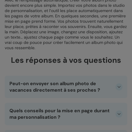
devient encore plus simple. Importez vos photos dans le studio
de personnalisation, et l’outil les place automatiquement dans
les pages de votre album. En quelques secondes, une première
mise en page prend forme. Vos photos trouvent naturellement
leur place, prêtes à raconter vos souvenirs. Ensuite, vous gardez
la main. Déplacez une image, changez une disposition, ajoutez
un texte… ajustez chaque page comme vous le souhaitez. Un
vrai coup de pouce pour créer facilement un album photo qui
vous ressemble.
Les réponses à vos questions
Peut-on envoyer son album photo de
vacances directement à ses proches ?
Oui ! Une fois votre album photo personnalisé, nous nous
chargeons de l’impression et de l’envoi. Vos proches
Quels conseils pour la mise en page durant
reçoivent un cadeau souvenir prêt à offrir, rempli de vos
plus beaux voyages.
ma personnalisation ?
Évitez de placer des éléments importants dans les zones