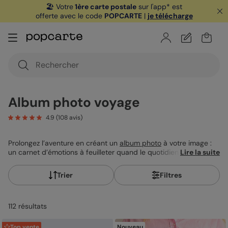
🏖️ Votre
1ère carte postale
sur l'app* est
offerte avec le code
POPCARTE
|
je télécharge
Album photo voyage
4.9
(
108
avis)
Prolongez l’aventure en créant un
album photo
à votre image :
un carnet d’émotions à feuilleter quand le quotidien reprend le
Lire la suite
dessus. Rires, paysages, imprévus et coups de cœur,
rassemblez tout ce qui a fait battre votre cœur de voyageur.
Trier
Filtres
Explorez nos livres photo de vacances, et commencez dès
maintenant à créer un album qui vous ressemble vraiment.
112
résultat
s
Top vente
Nouveau