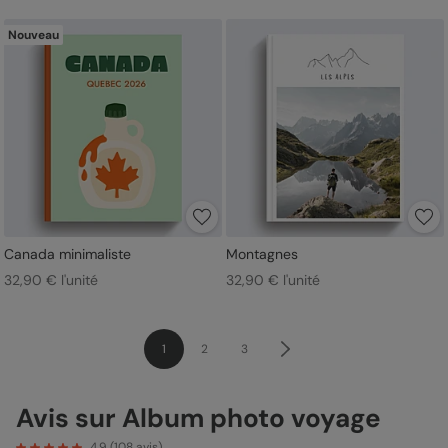
Nouveau
Canada minimaliste
Montagnes
32,90 € l'unité
32,90 € l'unité
1
2
3
Avis sur Album photo voyage
4.9
(
108
avis)