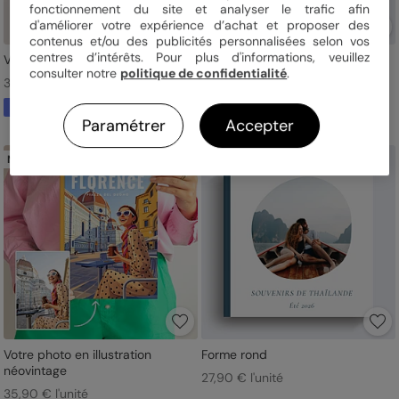
fonctionnement du site et analyser le trafic afin
d'améliorer votre expérience d’achat et proposer des
contenus et/ou des publicités personnalisées selon vos
centres d’intérêts. Pour plus d'informations, veuillez
Votre photo dessinée au feutre
Map Maroc
consulter notre
politique de confidentialité
.
35,90 € l'unité
27,90 € l'unité
À partir de votre photo
Paramétrer
Accepter
Nouveau
Nouveau
Votre photo en illustration
Forme rond
néovintage
27,90 € l'unité
35,90 € l'unité