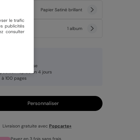
er
Papier Satiné brillant
ser le trafic
s publicités
tité
1 album
ez consulter
90 €
brication française
pédition rapide en 4 jours
 à 100 pages
Personnaliser
Livraison gratuite avec
Popcarte+
Payez en 3 fois sans frais