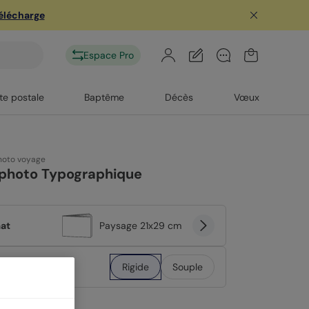
télécharge
Espace Pro
te postale
Baptême
Décès
Vœux
hoto voyage
iphoto Typographique
at
Paysage 21x29 cm
erture
Rigide
Souple