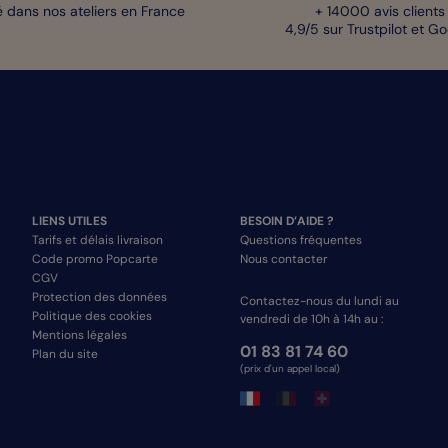
 dans nos ateliers en France
+ 14000 avis clients
4,9/5 sur Trustpilot et G
LIENS UTILES
BESOIN D’AIDE ?
Tarifs et délais livraison
Questions fréquentes
Code promo Popcarte
Nous contacter
CGV
Protection des données
Contactez-nous du lundi au
Politique des cookies
vendredi de 10h à 14h au :
Mentions légales
01 83 81 74 60
Plan du site
(prix d'un appel local)