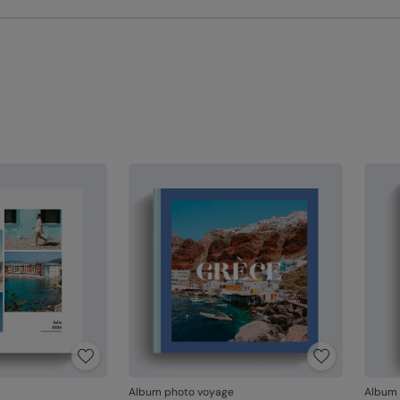
un
l'
Référ
Votre
Si vo
l'imp
conta
occup
néces
En re
que v
produ
Album photo voyage
Album 