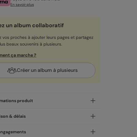
En savoir plus
ez un album collaboratif
ez vos proches à ajouter leurs pages et partagez
lus beaux souvenirs à plusieurs.
ent ça marche ?
Créer un album à plusieurs
mations produit
a les souvenirs qu'on garde pour soi, et ceux qu'on
ison & délais
ie de partager. Notre album photo voyage
photo Typographique accueille les deux : 24 à
 avec amour !
engagements
ages entièrement personnalisables pour