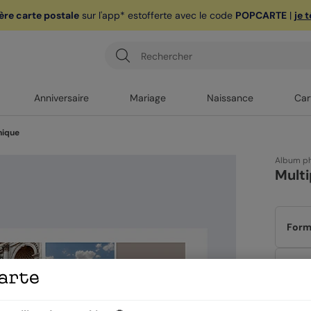
ère carte postale
sur l'app* est
offerte avec le code
POPCARTE
|
je 
Anniversaire
Mariage
Naissance
Car
hique
Album p
Mult
Form
Couv