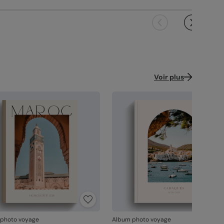
 emballage adapté, pour un résultat intact à
ouverture.
ence : 418
 satisfaction, notre priorité.
us constatez le moindre souci lié à
ression, la reliure ou à l’acheminement,
ctez-nous dans les 30 jours. Nous nous
ons de tout et relançons une impression si
Voir plus
saire.
vanche, si le point concerne la personnalisation
ous avez validée (texte, photo, mise en page), le
it ne pourra pas être repris.
photo voyage
Album photo voyage