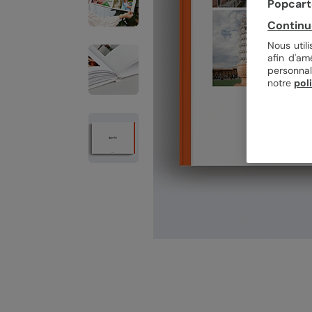
Popcarte
Continu
Nous util
afin d'am
personnal
notre
pol