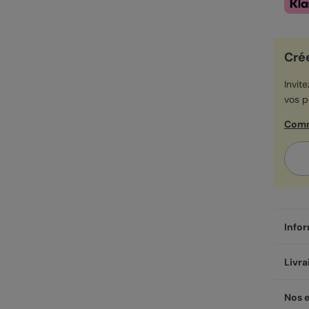
Cré
Invit
vos p
Comm
Infor
Il y 
Livra
a env
Multi
Livré
Nos 
100 p