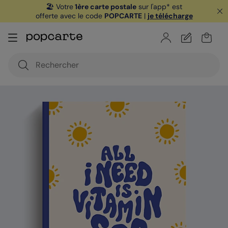
🏖️ Votre
1ère carte postale
sur l'app* est
offerte avec le code
POPCARTE
|
je télécharge