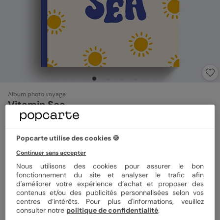
Album photo voyage
Vitamin Sea
Format
Portrait 21x29 cm
Popcarte utilise des cookies 🍪
Continuer sans accepter
Nous utilisons des cookies pour assurer le bon
Couverture
Rigide
Souple
fonctionnement du site et analyser le trafic afin
d'améliorer votre expérience d’achat et proposer des
contenus et/ou des publicités personnalisées selon vos
centres d’intérêts. Pour plus d'informations, veuillez
Papier
Papier Satiné brillant
consulter notre
politique de confidentialité
.