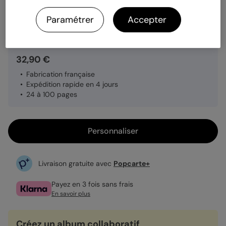
Paramétrer
Accepter
Quantité
1 album
32,90 €
Fabrication française
Expédition rapide en 4 jours
24 à 100 pages
Personnaliser
Livraison gratuite avec
Popcarte+
Payez en 3 fois sans frais
En savoir plus
Créez un album collaboratif