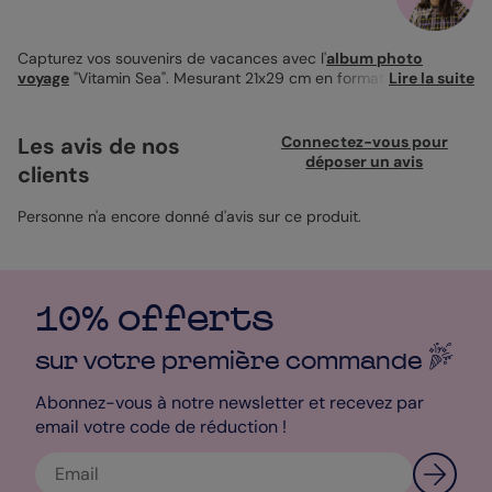
Capturez vos souvenirs de vacances avec l'
album photo
voyage
"Vitamin Sea". Mesurant 21x29 cm en format portrait
Lire la suite
avec une couverture rigide, cet album photo offre un style
parfait pour vos aventures au soleil. Son design pétillant
présente des illustrations de soleils jaunes dispersés sur un
Les avis de nos
Connectez-vous pour
fond crème, apportant une touche joyeuse et estivale. Le texte
déposer un avis
clients
central, en bleu vif, attire immédiatement l'attention. Vous
pouvez personnaliser cet album en ajoutant vos propres photos
et en modifiant le texte avec différentes couleurs, types et
Personne n'a encore donné d'avis sur ce produit.
tailles de police. La couleur de fond est également
personnalisable, vous permettant de créer un album unique et
à votre goût. Ajoutez des accessoires pour embellir davantage
votre album et rendre chaque page spéciale. Parfait pour
10% offerts
immortaliser vos escapades en bord de mer, ce
livre photo
vous
accompagne dans tous vos souvenirs de voyage.
sur votre première
commande
Margaux - Designer
Abonnez-vous à notre newsletter et recevez par
email votre code de réduction !