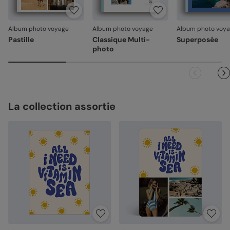
jours. Nous nous occupons de tout et relançons une
impression si nécessaire.
Album photo voyage
Album photo voyage
Album photo voy
En revanche, si le point concerne la personnalisation que
Pastille
Classique Multi-
Superposée
vous avez validée (texte, photo, mise en page), le produit
photo
ne pourra pas être repris.
La collection assortie