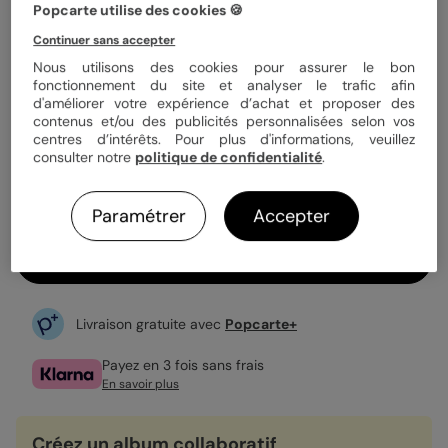
Popcarte utilise des cookies 🍪
Quantité
1 album
Continuer sans accepter
Nous utilisons des cookies pour assurer le bon
fonctionnement du site et analyser le trafic afin
d'améliorer votre expérience d’achat et proposer des
32,90 €
contenus et/ou des publicités personnalisées selon vos
centres d’intérêts. Pour plus d'informations, veuillez
Fabrication française
consulter notre
politique de confidentialité
.
Expédition rapide en 4 jours
24 à 100 pages
Paramétrer
Accepter
Personnaliser
Livraison gratuite avec
Popcarte+
Payez en 3 fois sans frais
En savoir plus
Créez un album collaboratif