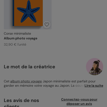
Corse minimaliste
Album photo voyage
32,90 € l'unité
Le mot de la créatrice
Cet
album photo voyage
Japon minimaliste est parfait pour
garder en mémoire votre voyage au Japon. La couverture rigide
Lire la suite
présente une fleur de cerisier, symbole iconique du pays, sur
un fond rose épuré qui évoque la délicatesse et le calme. Utilisé
pour rassembler vos souvenirs de visite des temples de Kyoto
Les avis de nos
Connectez-vous pour
ou de promenades sous les cerisiers en fleur, cet album peut
déposer un avis
clients