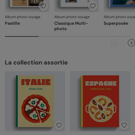
jours. Nous nous occupons de tout et relançons une
impression si nécessaire.
Album photo voyage
Album photo voyage
Album photo voy
En revanche, si le point concerne la personnalisation que
Pastille
Classique Multi-
Superposée
vous avez validée (texte, photo, mise en page), le produit
photo
ne pourra pas être repris.
La collection assortie