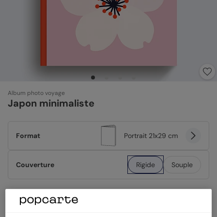
Album photo voyage
Japon minimaliste
Format
Portrait 21x29 cm
Couverture
Rigide
Souple
Papier
Papier Satiné brillant