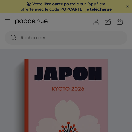
🏖️ Votre
1ère carte postale
sur l'app* est
offerte avec le code
POPCARTE
|
je télécharge