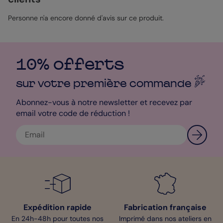
être personnalisé avec votre disposition préférée, vos textes et
vos souvenirs page après page. Il vous permet de revivre votre
aventure japonaise à votre manière. Un format qui vous
Personne n'a encore donné d'avis sur ce produit.
ressemble.
10% offerts
sur votre première
commande
Abonnez-vous à notre newsletter et recevez par
email votre code de réduction !
Expédition rapide
Fabrication française
En 24h-48h pour toutes nos
Imprimé dans nos ateliers en