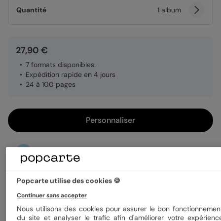
Quantité
1 album
27,90 €
7 formats disponibles.
Expédition rapide en 4 jours
24 à 100 pages
Personnaliser
Livraison gratuite avec
Popcarte+
Payez en 3 fois sans frais
Popcarte utilise des cookies 🍪
En savoir plus
Continuer sans accepter
Nous utilisons des cookies pour assurer le bon fonctionnemen
Créez un album collaboratif
du site et analyser le trafic afin d'améliorer votre expérienc