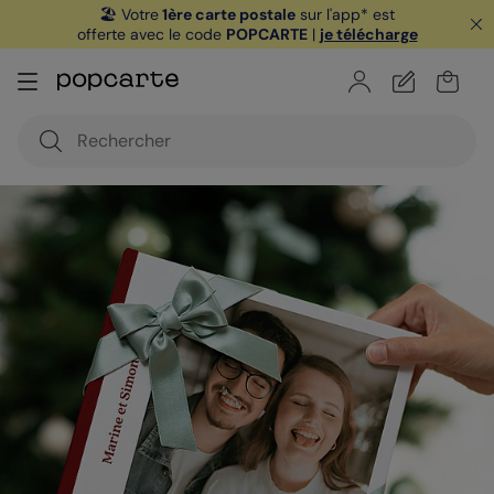
🏖️ Votre
1ère carte postale
sur l'app* est
offerte avec le code
POPCARTE
|
je télécharge