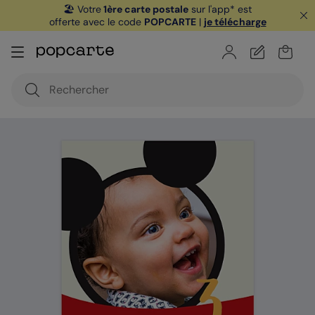
🏖️ Votre
1ère carte postale
sur l'app* est
offerte avec le code
POPCARTE
|
je télécharge