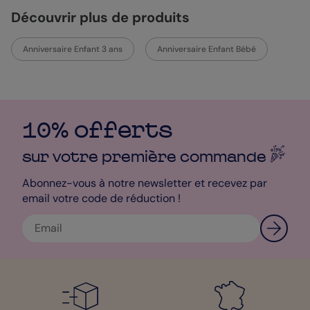
qu'à vous souhaiter une bonne personnalisation. On espère que
Découvrir plus de produits
cet enfant passera une super fête d’anniversaire. Ballons,
gâteaux et cadeaux, que la fête commence !
Anniversaire Enfant 3 ans
Anniversaire Enfant Bébé
Sophie – Pop designer
10% offerts
sur votre première
commande
Abonnez-vous à notre newsletter et recevez par
email votre code de réduction !