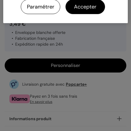
Quantité
1 carte
Paramétrer
Accepter
3,49 €
Enveloppe blanche offerte
Fabrication française
Expédition rapide en 24h
Personnaliser
Livraison gratuite avec
Popcarte+
Payez en 3 fois sans frais
En savoir plus
Informations produit