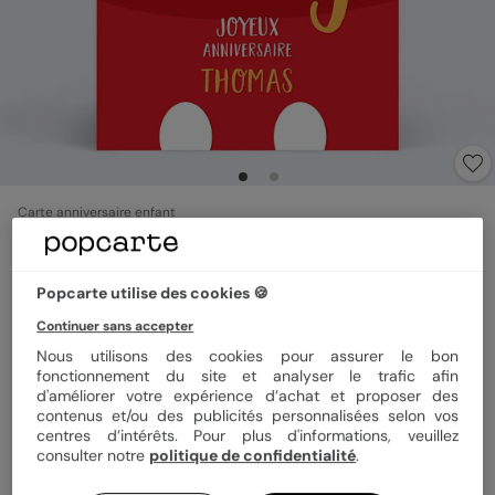
Carte anniversaire enfant
Mickey
3.7
(
3
avis)
Popcarte utilise des cookies 🍪
Continuer sans accepter
Format
12x17 cm
Nous utilisons des cookies pour assurer le bon
fonctionnement du site et analyser le trafic afin
d'améliorer votre expérience d’achat et proposer des
contenus et/ou des publicités personnalisées selon vos
Papier
Papier Satiné
centres d’intérêts. Pour plus d'informations, veuillez
consulter notre
politique de confidentialité
.