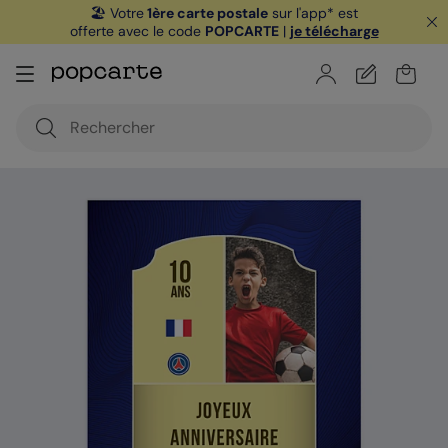
🏖️ Votre
1ère carte postale
sur l'app* est
offerte avec le code
POPCARTE
|
je télécharge