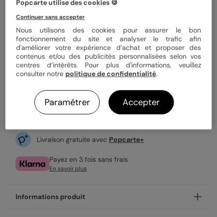
Quantité
1 carte
Popcarte utilise des cookies 🍪
Continuer sans accepter
Nous utilisons des cookies pour assurer le bon
3,49 €
fonctionnement du site et analyser le trafic afin
d'améliorer votre expérience d’achat et proposer des
Enveloppe blanche offerte
contenus et/ou des publicités personnalisées selon vos
Fabrication française
centres d’intérêts. Pour plus d'informations, veuillez
Expédition rapide en 24h
consulter notre
politique de confidentialité
.
Paramétrer
Accepter
Personnaliser
Livraison gratuite avec
Popcarte+
Payez en 3 fois sans frais
En savoir plus
Informations produit