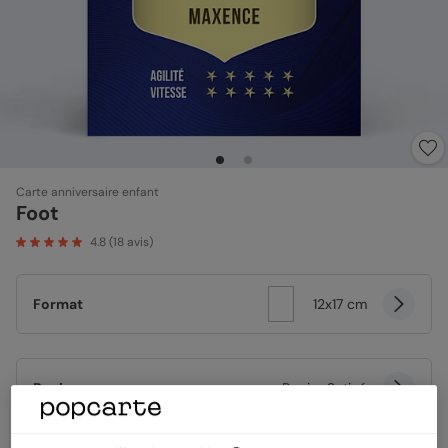
Carte anniversaire enfant
Foot
4.8
(
18
avis)
Format
12x17 cm
Papier
Papier Satiné