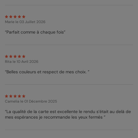
accompagner votre cadeau (sur le thème du foot, sans doute)
si vous pouvez l’être. La carte est entièrement personnalisable :
écrivez et ajoutez votre photo, et choisissez de modifier ou non
certains aspects de la carte comme la police ou la couleur du
Marie
le 03 Juillet 2026
fond. Choisissez ensuite un de nos 5 papiers d’impression et
une enveloppe parmi les 21 coloris proposés. Nous vous
“Parfait comme à chaque fois”
conseillons le papier satiné pour donner un meilleur rendu à
votre photo, et l’enveloppe Bleu Marine pour un accord parfait
des couleurs avec la carte.
Cindy - Designer
Rita
le 10 Avril 2026
“Belles couleurs et respect de mes choix. ”
Camelia
le 01 Décembre 2025
“La qualité de la carte est excellente le rendu s’était au delà de
mes espérances je recommande les yeux fermés ”