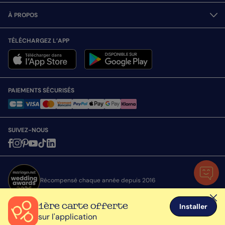
À PROPOS
TÉLÉCHARGEZ L’APP
PAIEMENTS SÉCURISÉS
SUIVEZ-NOUS
Récompensé chaque année depuis 2016
1ère carte offerte
Installer
sur l'application
Toutes nos cartes sont expédiées avec attention depuis la France © Popcarte.com
2026 - Tous droits réservés