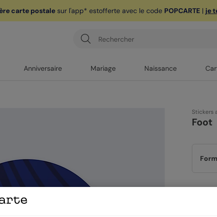
ère carte postale
sur l'app* est
offerte avec le code
POPCARTE
|
je 
Anniversaire
Mariage
Naissance
Car
Stickers 
Foot
Form
Quan