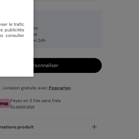
 €
ser le trafic
anche de 8 stickers
s publicités
brication française
ez consulter
pédition rapide en 24h
Personnaliser
Livraison gratuite avec
Popcarte+
Payez en 3 fois sans frais
En savoir plus
mations produit