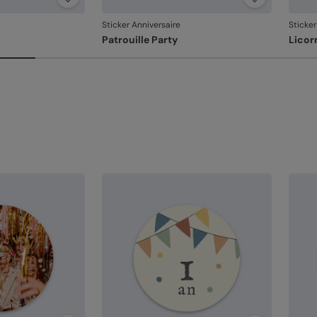
re
Dé
Sticker Anniversaire
Sticker
av
Patrouille Party
Licor
Em
un
l'
Votre
Si vo
la dé
dans 
relan
En re
que v
produ