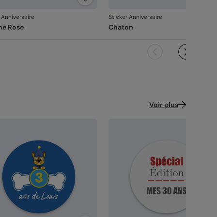
ndu à la hauteur de votre création.
coupe précise
: vos stickers sont façonnés
 Anniversaire
Sticker Anniversaire
ec soin, pour un rendu net et régulier.
ne Rose
Chaton
ballage renforcé
: vos créations arrivent dans
 emballage adapté, pour un résultat intact à
ouverture.
 satisfaction, notre priorité
us constatez le moindre souci lié à l’impression, à
coupe ou à l’acheminement, contactez-nous
les 30 jours. Nous nous occupons de tout et
Voir plus
çons une impression si nécessaire.
vanche, si le point concerne la personnalisation
ous avez validée (texte, photo, mise en page), le
it ne pourra pas être repris.