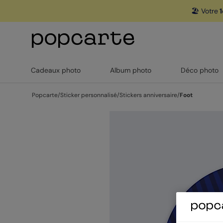
🏖️ Votre
1
Cadeaux photo
Album photo
Déco photo
Popcarte
/
Sticker personnalisé
/
Stickers anniversaire
/
Foot