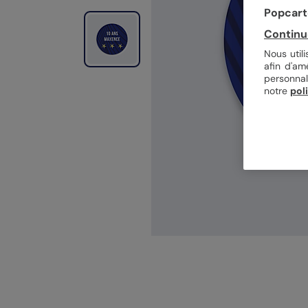
Popcarte
Continu
Nous util
afin d'am
personnal
notre
pol