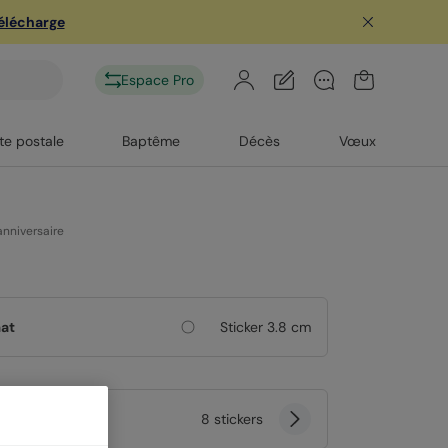
télécharge
Espace Pro
te postale
Baptême
Décès
Vœux
anniversaire
at
Sticker 3.8 cm
tité
8 stickers