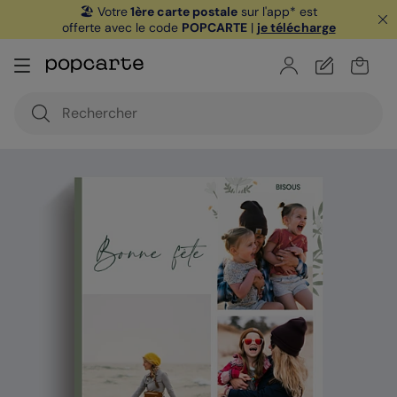
🏖️ Votre
1ère carte postale
sur l'app* est
offerte avec le code
POPCARTE
|
je télécharge