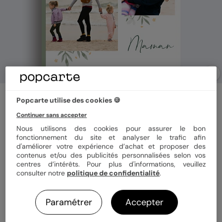
Album photo famille
Popcarte utilise des cookies 🍪
Fleurs en Fête
Continuer sans accepter
Nous utilisons des cookies pour assurer le bon
fonctionnement du site et analyser le trafic afin
Format
Portrait 21x29 cm
d'améliorer votre expérience d’achat et proposer des
contenus et/ou des publicités personnalisées selon vos
centres d’intérêts. Pour plus d'informations, veuillez
Couverture
Rigide
Souple
consulter notre
politique de confidentialité
.
Paramétrer
Accepter
Papier
Papier Satiné brillant