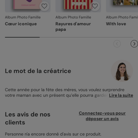
jours. Nous nous occupons de tout et relançons une
impression si nécessaire.
Album Photo Famille
Album Photo Famille
Album Photo Famil
En revanche, si le point concerne la personnalisation que
Cœur iconique
Rayures d'amour
With love
vous avez validée (texte, photo, mise en page), le produit
papa
ne pourra pas être repris.
Le mot de la créatrice
Cette année pour la fête des mères, vous voulez surprendre
votre maman avec un présent qu’elle pourra garder toute sa
Lire la suite
vie. Le cadeau sera un
Album Photo
? C’est une super idée !
Votre maman a certainement un tas d'albums photos qui
racontent l’histoire de votre famille, avec des photos de votre
Les avis de nos
Connectez-vous pour
naissance ou bien de la construction de votre maison. Cette
déposer un avis
clients
fête des mères sera l’occasion d’ajouter un nouveau livre photo
à sa collection, avec des images illustrant vos évolutions. Je
vous conseille de craquer pour notre
Personne n'a encore donné d'avis sur ce produit.
Album Photo Mini
"Fleurs