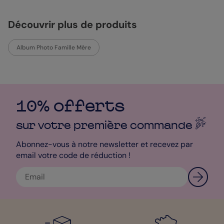
en Fête". C’est un livre de 24 pages, dans lequel vous allez
pouvoir insérer de nombreuses photos. Simple, épuré et
élégant, à l’image de votre maman. J’ai prévu pour votre maman
Découvrir plus de produits
une mise en page très délicate avec des fleurs blanches qui
illumineront vos photos et décoreront vos mots. Popcarte vous
donne la possibilité de rendre unique votre Album Photo "Fleurs
Album Photo Famille Mère
en Fête" grâce à notre studio de personnalisation. La fête des
mères est le moment parfait pour complimenter celle qui vous a
donné la vie. Rappelez-lui vos bons moments passés ensemble,
avec des anecdotes et des sourires éclatants. Cet album photo
étant 100% personnalisable, ajoutez des accessoires qui vous
font penser à votre maman. Dites-lui “Je t’Aime” avec un grand
10% offerts
A. Votre création sera imprimée puis expédiée en quelques
jours chez vous si vous souhaitez lui donner en main propre ou
sur votre première
commande
directement chez votre maman. À vous de choisir ! Imaginez la
joie de votre maman lorsqu’elle découvrira dans sa boite aux
Abonnez-vous à notre newsletter et recevez par
lettres cette belle attention. Notre service client se tient à votre
email votre code de réduction !
disposition si vous avez la moindre question !
Bénédicte - Designer