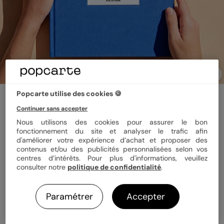
Popcarte utilise des cookies 🍪
Album photo voyage
Tissu embossé
Continuer sans accepter
Nous utilisons des cookies pour assurer le bon
fonctionnement du site et analyser le trafic afin
Couleur
d'améliorer votre expérience d’achat et proposer des
contenus et/ou des publicités personnalisées selon vos
centres d’intérêts. Pour plus d'informations, veuillez
consulter notre
politique de confidentialité
.
Format
Portrait 21x29 cm Tissu
Paramétrer
Accepter