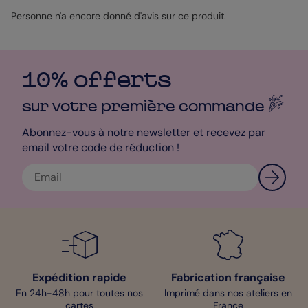
guise pour recréer les étapes de votre périple. Avec Popcarte,
chaque souvenir prend vie à votre manière.
Personne n'a encore donné d'avis sur ce produit.
10% offerts
sur votre première
commande
Abonnez-vous à notre newsletter et recevez par
email votre code de réduction !
Expédition rapide
Fabrication française
En 24h-48h pour toutes nos
Imprimé dans nos ateliers en
cartes
France