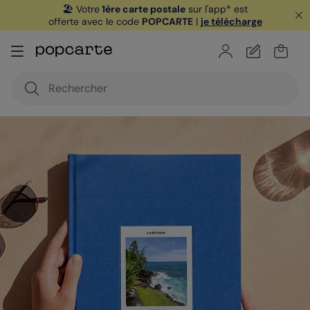
🏖️ Votre
1ère carte postale
sur l'app* est
offerte avec le code
POPCARTE
|
je télécharge