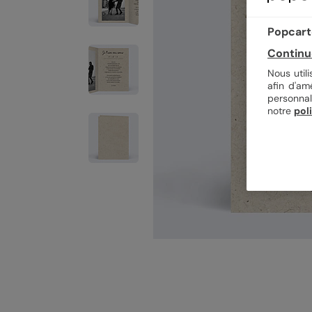
Popcarte
Continu
Nous util
afin d'am
personnal
notre
pol