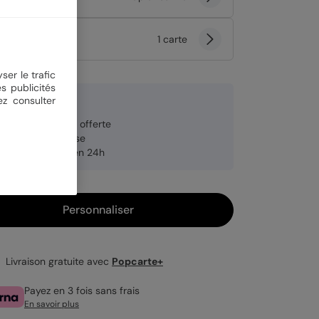
tité
1 carte
ser le trafic
s publicités
ez consulter
9 €
veloppe blanche offerte
brication française
pédition rapide en 24h
Personnaliser
Livraison gratuite avec
Popcarte+
Payez en 3 fois sans frais
En savoir plus