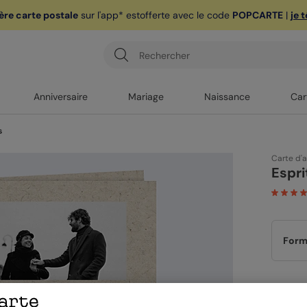
ère carte postale
sur l'app* est
offerte avec le code
POPCARTE
|
je 
Anniversaire
Mariage
Naissance
Car
s
Carte d'
Espri
Form
Papi