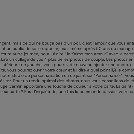
angent, mais ce qui ne bouge pas d’un poil, c’est l’amour que vous en
 et on oublie de se le rappeler, mais même après 50 ans de mariage,
e toute autre journée, pour lui dire “Je t’aime mon amour” avec la
cart
nclure un collage de vos 4 plus belles photos de couple. Les photos en
e intérieure de gauche, vous pourrez de nouveau ajouter une photo, cett
oite, vous pourrez ouvrir votre cœur et lui dire à quel point il/elle co
à notre studio de personnalisation en cliquant sur “Personnaliser”. Vou
désirez. Pour un rendu optimal des photos, nous vous conseillons de cho
rouge Carmin apportera une touche de couleur à votre carte. La Sain
ive sa carte ? Pas d’inquiétude, une fois la commande passée, votre 