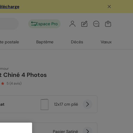
télécharge
Espace Pro
te postale
Baptême
Décès
Vœux
amour
t Chiné 4 Photos
5
(
4
avis)
at
12x17 cm plié
er
Papier Satiné