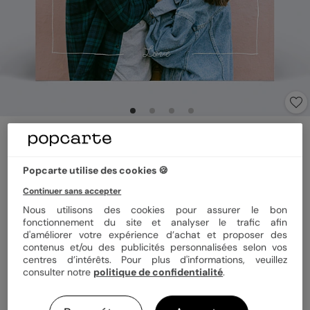
Carte d'amour
Trait de Crayon
5
(
1
avis)
Popcarte utilise des cookies 🍪
Continuer sans accepter
Nous utilisons des cookies pour assurer le bon
Format
14x14 cm plié
fonctionnement du site et analyser le trafic afin
d'améliorer votre expérience d’achat et proposer des
contenus et/ou des publicités personnalisées selon vos
centres d’intérêts. Pour plus d'informations, veuillez
Papier
Papier Satiné
consulter notre
politique de confidentialité
.