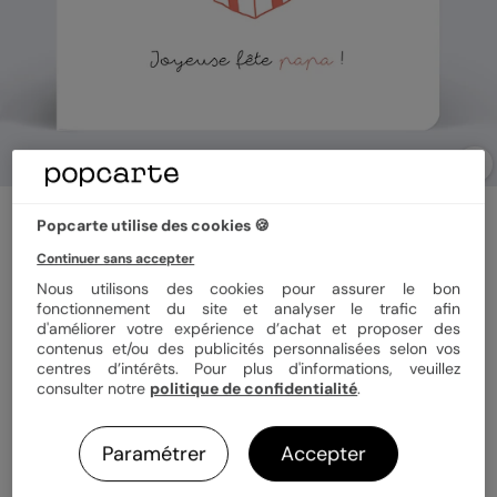
Carte fête des pères
Popcarte utilise des cookies 🍪
À très vite
Continuer sans accepter
Nous utilisons des cookies pour assurer le bon
fonctionnement du site et analyser le trafic afin
Format
14x14 cm plié
d'améliorer votre expérience d’achat et proposer des
contenus et/ou des publicités personnalisées selon vos
centres d’intérêts. Pour plus d'informations, veuillez
consulter notre
politique de confidentialité
.
Papier
Papier Satiné
Paramétrer
Accepter
Quantité
1 carte