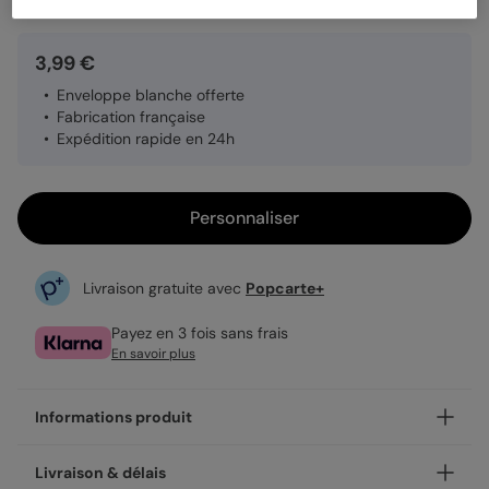
3,99 €
Enveloppe blanche offerte
Fabrication française
Expédition rapide en 24h
Personnaliser
Livraison gratuite avec
Popcarte+
Payez en 3 fois sans frais
En savoir plus
Informations produit
Personnalisez votre carte fête des pères À très vite, .
Livraison & délais