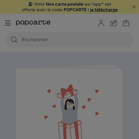
🏖️ Votre
1ère carte postale
sur l'app* est
offerte avec le code
POPCARTE
|
je télécharge