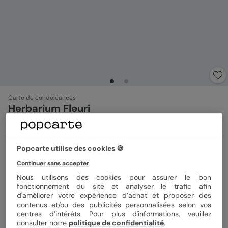
Carte de condoléances
Herbarium Fleuri
4.7
(
6
avis)
Popcarte utilise des cookies 🍪
Format
10x15 cm
Continuer sans accepter
Nous utilisons des cookies pour assurer le bon
fonctionnement du site et analyser le trafic afin
d'améliorer votre expérience d’achat et proposer des
Papier
Papier Satiné
contenus et/ou des publicités personnalisées selon vos
centres d’intérêts. Pour plus d'informations, veuillez
consulter notre
politique de confidentialité
.