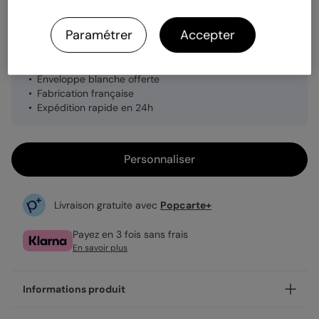
Quantité
1 carte
Paramétrer
Accepter
2,99 €
Enveloppe blanche offerte
Fabrication française
Expédition rapide en 24h
Personnaliser
Livraison gratuite avec
Popcarte+
Payez en 3 fois sans frais
En savoir plus
Informations produit