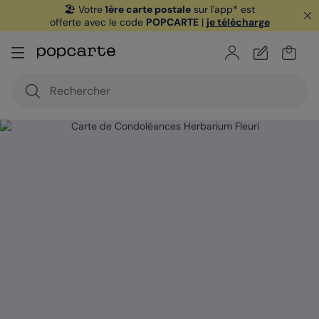
🏖️ Votre
1ère carte postale
sur l'app* est
offerte avec le code
POPCARTE
|
je télécharge