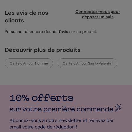
mettre en avant trois instants complices. Le format 12x17 avec
coins arrondis ajoute une touche douce et contemporaine.
Les avis de nos
Connectez-vous pour
Imprimée sur papier satiné pelliculé, elle valorise les contrastes
déposer un avis
clients
et la luminosité des photos. Une carte à personnaliser à votre
image, pour dire je t’aime simplement.
Personne n'a encore donné d'avis sur ce produit.
Découvrir plus de produits
Carte d'Amour Homme
Carte d'Amour Saint-Valentin
10% offerts
sur votre première
commande
Abonnez-vous à notre newsletter et recevez par
email votre code de réduction !