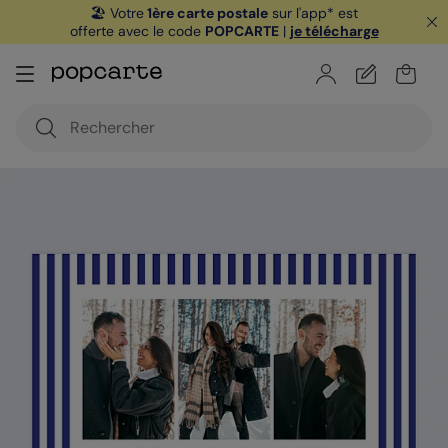
🏖️ Votre
1ère carte postale
sur l'app* est
offerte avec le code
POPCARTE
|
je télécharge