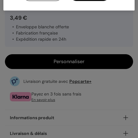
3,49 €
Enveloppe blanche offerte
Fabrication française
Expédition rapide en 24h
Personnaliser
Livraison gratuite avec
Popcarte+
Payez en 3 fois sans frais
En savoir plus
Informations produit
Personnalisez votre carte d'amour Traits bleus, disponible
Livraison & délais