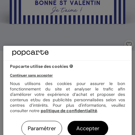
Carte d'amour
Traits bleus
Popcarte utilise des cookies 🍪
Continuer sans accepter
Nous utilisons des cookies pour assurer le bon
Format
12x17 cm
fonctionnement du site et analyser le trafic afin
d'améliorer votre expérience d’achat et proposer des
contenus et/ou des publicités personnalisées selon vos
centres d’intérêts. Pour plus d'informations, veuillez
Papier
Papier Satiné
consulter notre
politique de confidentialité
.
Paramétrer
Accepter
Quantité
1 carte