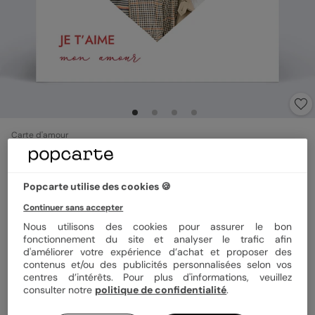
Carte d'amour
Photo coeur
4.7
(
3
avis)
Popcarte utilise des cookies 🍪
Continuer sans accepter
Format
14x14 cm plié
Nous utilisons des cookies pour assurer le bon
fonctionnement du site et analyser le trafic afin
d'améliorer votre expérience d’achat et proposer des
contenus et/ou des publicités personnalisées selon vos
Papier
Papier Satiné
centres d’intérêts. Pour plus d'informations, veuillez
consulter notre
politique de confidentialité
.