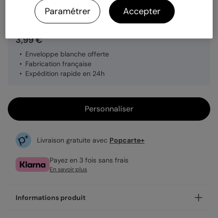
Quantité
1 carte
Paramétrer
Accepter
3,99 €
Enveloppe blanche offerte
Fabrication française
Expédition rapide en 24h
Personnaliser
Livraison gratuite avec
Popcarte+
Payez en 3 fois sans frais
En savoir plus
Informations produit