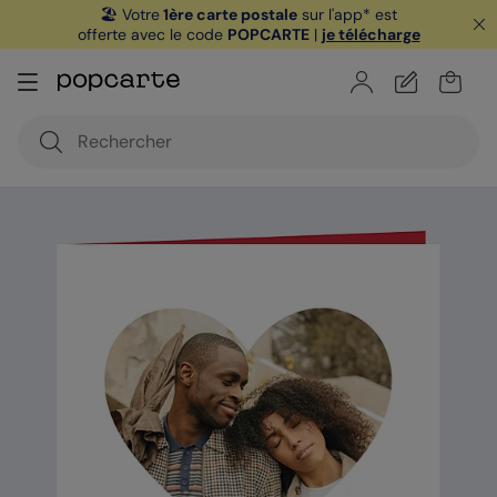
🏖️ Votre
1ère carte postale
sur l'app* est
offerte avec le code
POPCARTE
|
je télécharge