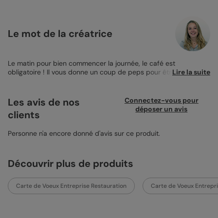
Le mot de la créatrice
Le matin pour bien commencer la journée, le café est
obligatoire ! Il vous donne un coup de peps pour être efficace
Lire la suite
pour le reste de la journée et tout le monde le sait ! Montrez
toute votre détermination et votre énergie ! Afin de remercier
tous ceux qui travaillent étroitement pour la réussite de votre
Les avis de nos
Connectez-vous pour
entreprise mais aussi pour son bon fonctionnement, vous
déposer un avis
clients
choisissez la Carte Voeux Entreprise Année Pleine d'Énergie. Un
café très bien dessiné pour motiver vos troupes, et quelques
lignes pour leur souhaiter une bonne année et d’excellentes
Personne n'a encore donné d'avis sur ce produit.
fêtes de fin d’année. Au dos de votre
Carte de Voeux
Professionnelle
, ajoutez le logo de votre entreprise. L’envoi de
vos cartes fera des heureux ! Petit conseil ? Le papier création
Découvrir plus de produits
avec l’enveloppe Ivoire se marient parfaitement avec cette jolie
carte de voeux.
Carte de Voeux Entreprise Restauration
Carte de Voeux Entrepri
Mélanie - Pop Desginer.