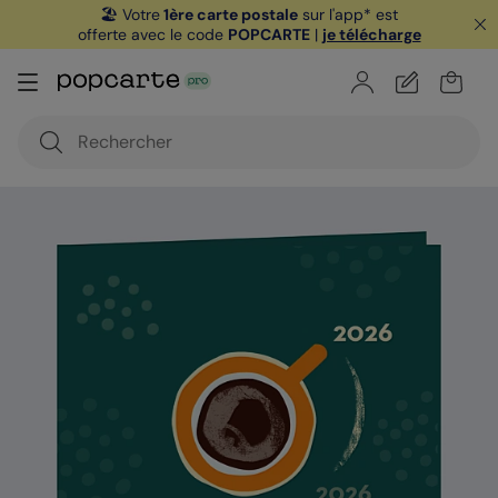
🏖️ Votre
1ère carte postale
sur l'app* est
offerte avec le code
POPCARTE
|
je télécharge