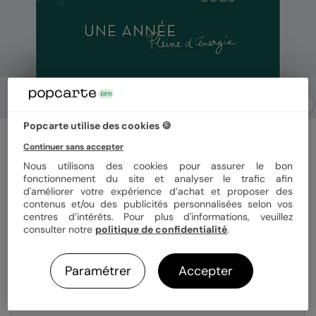
Popcarte utilise des cookies 🍪
Carte de vœux entreprise
Continuer sans accepter
Année Pleine d'Énergie
Nous utilisons des cookies pour assurer le bon
fonctionnement du site et analyser le trafic afin
d'améliorer votre expérience d’achat et proposer des
Format
14x14 cm plié
contenus et/ou des publicités personnalisées selon vos
centres d’intérêts. Pour plus d'informations, veuillez
consulter notre
politique de confidentialité
.
Papier
Papier Satiné
Paramétrer
Accepter
Quantité
Échantillon personnalisé