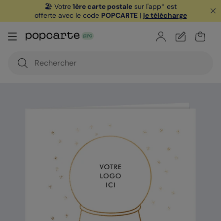
🏖️ Votre
1ère carte postale
sur l'app* est
offerte avec le code
POPCARTE
|
je télécharge