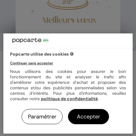
Popcarte utilise des cookies 🍪
Carte de vœux entreprise
Continuer sans accepter
Boule à neige logo
Nous utilisons des cookies pour assurer le bon
fonctionnement du site et analyser le trafic afin
d'améliorer votre expérience d’achat et proposer des
Format
14x14 cm plié
contenus et/ou des publicités personnalisées selon vos
centres d’intérêts. Pour plus d'informations, veuillez
consulter notre
politique de confidentialité
.
Papier
Papier Satiné
Paramétrer
Accepter
Quantité
Échantillon personnalisé