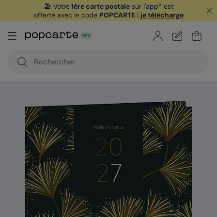
🏖️ Votre
1ère carte postale
sur l'app* est
offerte avec le code
POPCARTE
|
je télécharge