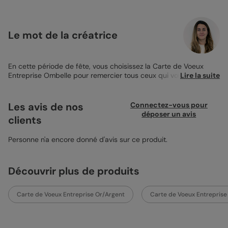
Le mot de la créatrice
En cette période de fête, vous choisissez la Carte de Voeux
Entreprise Ombelle pour remercier tous ceux qui vous
Lire la suite
entourent pour cette année pleine de réussite. Vous adorez le
contraste fond noir/motifs festif afin de mettre en valeur tout en
dynamisme votre message. A l’intérieur, insérez le logo de votre
Les avis de nos
Connectez-vous pour
entreprise puis remerciez vos collaborateurs et clients en
déposer un avis
clients
quelques lignes en leur envoyant tous vos voeux pour l’année
qui démarre. Terminez par ajouter l’adresse postale de votre
entreprise au dos, et le tour est joué ! Il suffit de quelques clics
Personne n'a encore donné d'avis sur ce produit.
et de choisir la
Carte de Voeux Entreprise
qui vous correspond
le plus pour montrer à vos collaborateurs que vos liens tendent
à rester forts. Je vous conseille de choisir l’impression sur le
Découvrir plus de produits
papier irisé et l’envoi dans une enveloppe couleur Nacré Irisé.
Clara - Pop designer
Carte de Voeux Entreprise Or/Argent
Carte de Voeux Entreprise