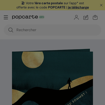
🏖️ Votre
1ère carte postale
sur l'app* est
offerte avec le code
POPCARTE
|
je télécharge