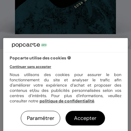
Carte de vœux entreprise
Popcarte utilise des cookies 🍪
Sommets
Continuer sans accepter
4
(
1
avis)
Nous utilisons des cookies pour assurer le bon
fonctionnement du site et analyser le trafic afin
d'améliorer votre expérience d’achat et proposer des
Format
14x14 cm plié
contenus et/ou des publicités personnalisées selon vos
centres d’intérêts. Pour plus d'informations, veuillez
consulter notre
politique de confidentialité
.
Papier
Papier Satiné
Paramétrer
Accepter