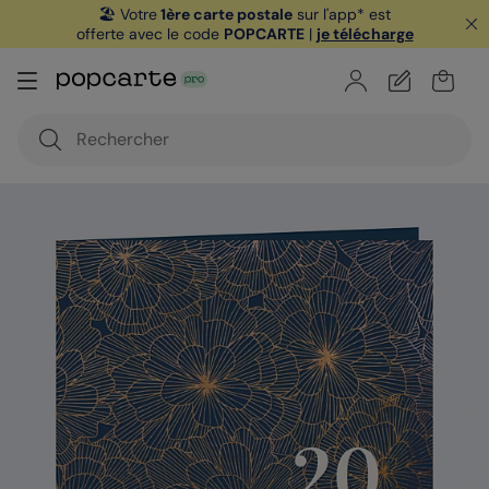
🏖️ Votre
1ère carte postale
sur l'app* est
offerte avec le code
POPCARTE
|
je télécharge