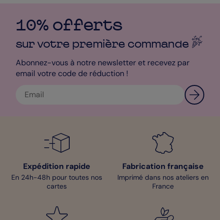
A vous de vous en servir pour adresser vos meilleurs vœux à
vos employés et collaborateurs, tout en les remerciant pour leur
engagement sans faille au sein de l’entreprise. Motivez-les
10% offerts
également pour l’année à venir en leur rappelant tous les
projets qui vous attendent. Au dos de votre carte, les
sur votre première
commande
coordonnées de votre entreprise seront sublimées par tout un
tas de spirales lumineuses ! Épatez vos équipes avec votre sens
Abonnez-vous à notre newsletter et recevez par
du détail en choisissant le papier ainsi que les enveloppes
email votre code de réduction !
adaptés à votre envoi. Sachez que 5 papiers haut de gamme
ainsi que 21 couleurs d’enveloppes sont disponibles. Notre
Service Client se tient à votre disposition pour répondre à
toutes vos questions ! Toute la PopFamily vous souhaite une
très belle année !
Mathilde - Pop Designer
Expédition rapide
Fabrication française
En 24h-48h pour toutes nos
Imprimé dans nos ateliers en
cartes
France