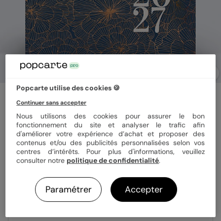
Popcarte utilise des cookies 🍪
Carte de vœux entreprise
Continuer sans accepter
Spiralée
Nous utilisons des cookies pour assurer le bon
fonctionnement du site et analyser le trafic afin
d'améliorer votre expérience d’achat et proposer des
Format
14x14 cm plié
contenus et/ou des publicités personnalisées selon vos
centres d’intérêts. Pour plus d'informations, veuillez
consulter notre
politique de confidentialité
.
Papier
Papier Satiné
Paramétrer
Accepter
Quantité
Échantillon personnalisé