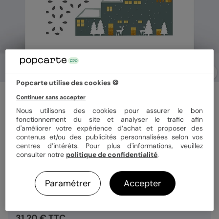
Popcarte utilise des cookies 🍪
Carte de vœux entreprise
Continuer sans accepter
Village de Montagne
Nous utilisons des cookies pour assurer le bon
fonctionnement du site et analyser le trafic afin
d'améliorer votre expérience d’achat et proposer des
contenus et/ou des publicités personnalisées selon vos
Format
14x14 cm plié
centres d’intérêts. Pour plus d'informations, veuillez
consulter notre
politique de confidentialité
.
Quantité
8 cartes
Paramétrer
Accepter
31,20 € TTC