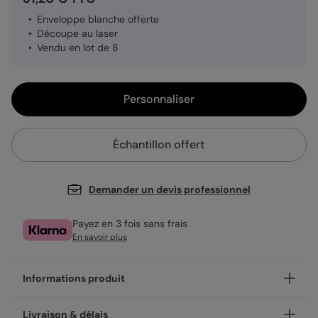
Enveloppe blanche offerte
Découpe au laser
Vendu en lot de 8
Personnaliser
Échantillon offert
Demander un devis professionnel
Payez en 3 fois sans frais
En savoir plus
Informations produit
Notre finition découpe fait de nos cartes de véritables
Livraison & délais