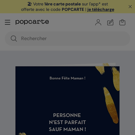
🏖️ Votre
1ère carte postale
sur l'app* est
offerte avec le code
POPCARTE
|
je télécharge