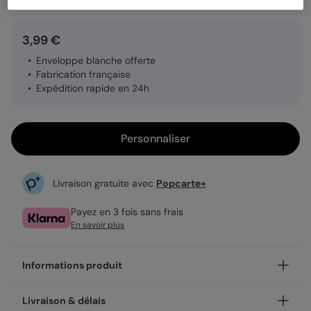
3,99 €
Enveloppe blanche offerte
Fabrication française
Expédition rapide en 24h
Personnaliser
Livraison gratuite avec
Popcarte+
Payez en 3 fois sans frais
En savoir plus
Informations produit
Personnalisez votre carte fête des mères Citation,
Livraison & délais