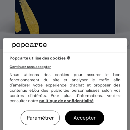
Carte fête des mères
Popcarte utilise des cookies 🍪
Citation
Continuer sans accepter
Nous utilisons des cookies pour assurer le bon
fonctionnement du site et analyser le trafic afin
Format
14x14 cm plié
d'améliorer votre expérience d’achat et proposer des
contenus et/ou des publicités personnalisées selon vos
centres d’intérêts. Pour plus d'informations, veuillez
consulter notre
politique de confidentialité
.
Papier
Papier Satiné
Paramétrer
Accepter
Quantité
1 carte