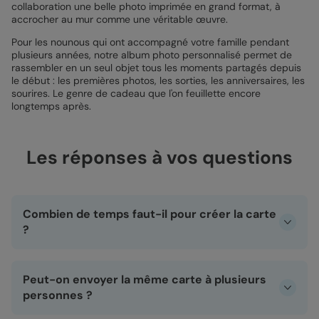
collaboration une belle photo imprimée en grand format, à
accrocher au mur comme une véritable œuvre.
Pour les nounous qui ont accompagné votre famille pendant
plusieurs années, notre album photo personnalisé permet de
rassembler en un seul objet tous les moments partagés depuis
le début : les premières photos, les sorties, les anniversaires, les
sourires. Le genre de cadeau que l'on feuillette encore
longtemps après.
Les réponses à vos questions
Combien de temps faut-il pour créer la carte
?
En moyenne entre cinq et quinze minutes selon le niveau
de personnalisation souhaité. Si vous avez déjà vos photos
Peut-on envoyer la même carte à plusieurs
prêtes, le processus est très rapide. Le studio de création
est intuitif et accessible aussi bien depuis un smartphone
personnes ?
que depuis un ordinateur.