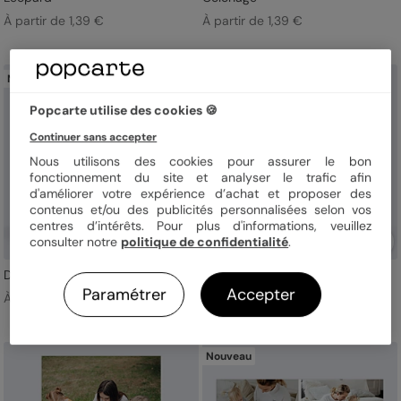
À partir de 1,39 €
À partir de 1,39 €
Nouveau
Nouveau
Popcarte utilise des cookies 🍪
Continuer sans accepter
Nous utilisons des cookies pour assurer le bon
fonctionnement du site et analyser le trafic afin
d'améliorer votre expérience d’achat et proposer des
contenus et/ou des publicités personnalisées selon vos
centres d’intérêts. Pour plus d'informations, veuillez
consulter notre
politique de confidentialité
.
Définition nounou
1001 Cœurs
Paramétrer
Accepter
À partir de 1,23 €
À partir de 1,39 €
Nouveau