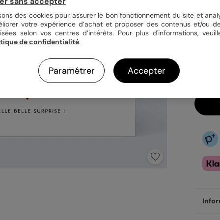
er sans accepter
isons des cookies pour assurer le bon fonctionnement du site et analy
éliorer votre expérience d’achat et proposer des contenus et/ou de
32,
isées selon vos centres d’intérêts. Pour plus d'informations, veuill
itique de confidentialité
.
En
Dé
Ve
Paramétrer
Accepter
Infor