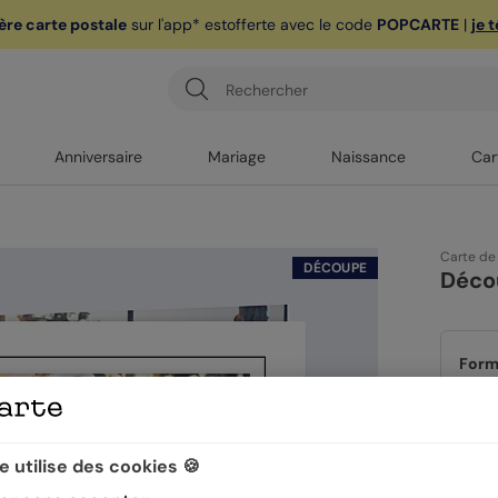
ère carte postale
sur l'app* est
offerte avec le code
POPCARTE
|
je 
Anniversaire
Mariage
Naissance
Car
Carte de
DÉCOUPE
Déco
Form
 utilise des cookies 🍪
Quan