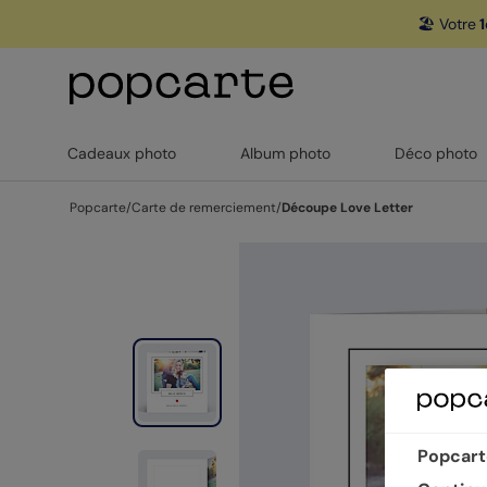
🏖️ Votre
1
Cadeaux photo
Album photo
Déco photo
Popcarte
/
Carte de remerciement
/
Découpe Love Letter
Popcarte