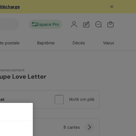
télécharge
Espace Pro
te postale
Baptême
Décès
Vœux
 remerciement
upe Love Letter
at
14x14 cm plié
tité
8 cartes