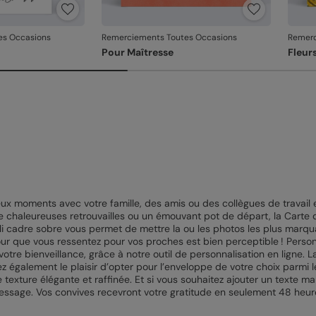
es Occasions
Remerciements Toutes Occasions
Remerc
Pour Maîtresse
Fleur
ux moments avec votre famille, des amis ou des collègues de travail e
, de chaleureuses retrouvailles ou un émouvant pot de départ, la Cart
joli cadre sobre vous permet de mettre la ou les photos les plus mar
our que vous ressentez pour vos proches est bien perceptible ! Perso
otre bienveillance, grâce à notre outil de personnalisation en ligne. 
ez également le plaisir d’opter pour l’enveloppe de votre choix parmi
e texture élégante et raffinée. Et si vous souhaitez ajouter un texte m
message. Vos convives recevront votre gratitude en seulement 48 heur