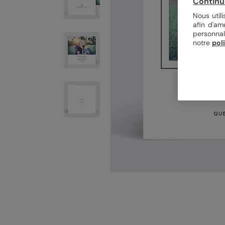
Continu
Nous util
afin d'am
personnal
notre
pol