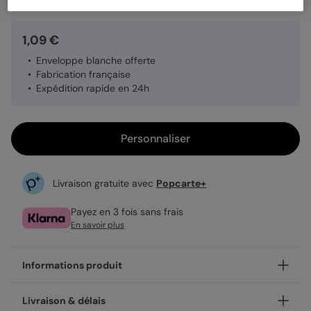
1,09 €
Enveloppe blanche offerte
Fabrication française
Expédition rapide en 24h
Personnaliser
Livraison gratuite avec
Popcarte+
Payez en 3 fois sans frais
En savoir plus
Informations produit
Personnalisez votre remerciements toutes occasions Jolies
Livraison & délais