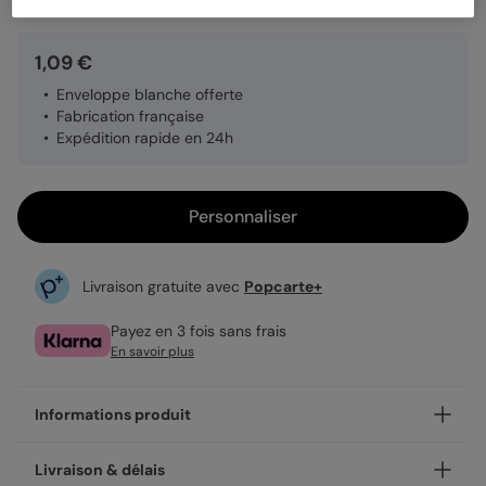
1,09 €
Enveloppe blanche offerte
Fabrication française
Expédition rapide en 24h
Personnaliser
Livraison gratuite avec
Popcarte+
Payez en 3 fois sans frais
En savoir plus
Informations produit
Personnalisez votre remerciements toutes occasions This Is
Livraison & délais