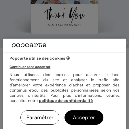
Carte de remerciement
Popcarte utilise des cookies 🍪
This Is Love
Continuer sans accepter
Nous utilisons des cookies pour assurer le bon
fonctionnement du site et analyser le trafic afin
Format
10x15 cm
d'améliorer votre expérience d’achat et proposer des
contenus et/ou des publicités personnalisées selon vos
centres d’intérêts. Pour plus d'informations, veuillez
consulter notre
politique de confidentialité
.
Papier
Papier Satiné
Paramétrer
Accepter
Quantité
Échantillon personnalisé