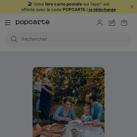
🏖️ Votre
1ère carte postale
sur l'app* est
offerte avec le code
POPCARTE
|
je télécharge