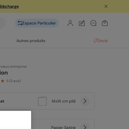
télécharge
Espace Particulier
Autres produits
Devis
 vœux entreprise
ion
5
(
3
avis)
at
14x14 cm plié
er
Papier Satiné