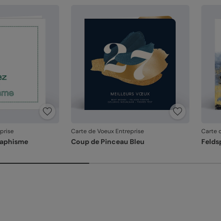
En re
que v
produ
prise
Carte de Voeux Entreprise
Carte 
raphisme
Coup de Pinceau Bleu
Felds