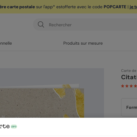
ère carte postale
sur l'app* est
offerte avec le code
POPCARTE
|
je 
onnelle
Produits sur mesure
Carte de
Citat
Form
Papi