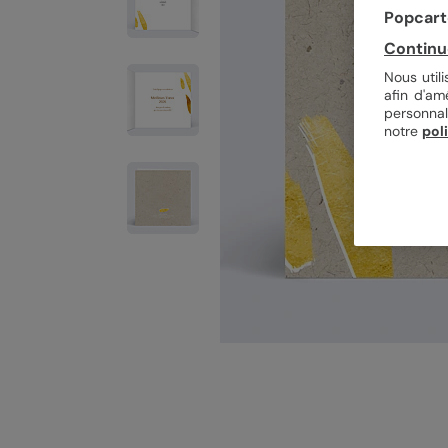
Popcarte
Continu
Nous util
afin d'am
personnal
notre
pol