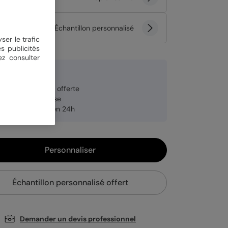
tité
Échantillon personnalisé
ser le trafic
s publicités
ez consulter
9 € TTC
veloppe blanche offerte
brication française
pédition rapide en 24h
Personnaliser
Échantillon personnalisé offert
Demander un devis professionnel