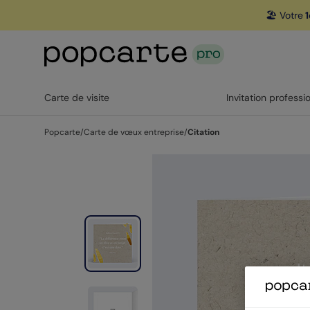
🏖️ Votre
1
Carte de visite
Invitation professi
Popcarte
/
Carte de vœux entreprise
/
Citation