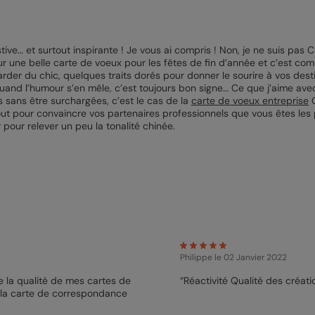
ive… et surtout inspirante ! Je vous ai compris ! Non, je ne suis pas C
 une belle carte de voeux pour les fêtes de fin d’année et c’est com
arder du chic, quelques traits dorés pour donner le sourire à vos des
uand l’humour s’en mêle, c’est toujours bon signe… Ce que j’aime avec 
 sans être surchargées, c’est le cas de la
carte de voeux entreprise
C
out pour convaincre vos partenaires professionnels que vous êtes les 
pour relever un peu la tonalité chinée.
Philippe
le 02 Janvier 2022
 la qualité de mes cartes de
“Réactivité Qualité des créa
 la carte de correspondance