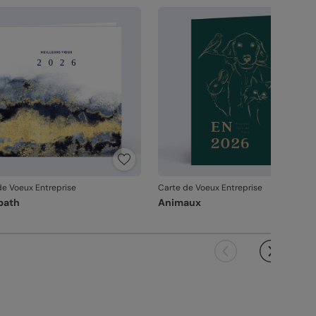
vanche, si le point concerne la personnalisation
ous avez validée (texte, photo, mise en page), le
it ne pourra pas être repris.
de Voeux Entreprise
Carte de Voeux Entreprise
path
Animaux