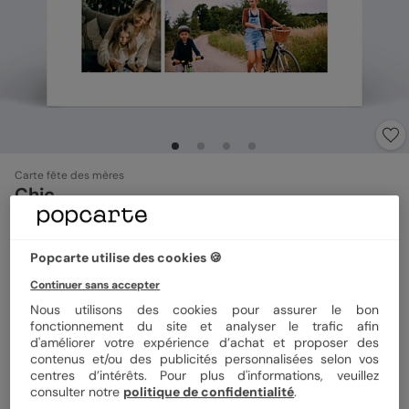
Carte fête des mères
Chic
5
(
4
avis)
Popcarte utilise des cookies 🍪
Format
14x14 cm plié
Continuer sans accepter
Nous utilisons des cookies pour assurer le bon
fonctionnement du site et analyser le trafic afin
d'améliorer votre expérience d’achat et proposer des
Papier
Papier Satiné
contenus et/ou des publicités personnalisées selon vos
centres d’intérêts. Pour plus d'informations, veuillez
consulter notre
politique de confidentialité
.