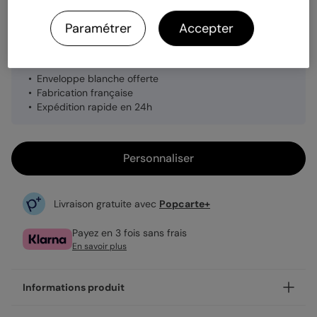
Quantité
1 carte
Paramétrer
Accepter
3,99 €
Enveloppe blanche offerte
Fabrication française
Expédition rapide en 24h
Personnaliser
Livraison gratuite avec
Popcarte+
Payez en 3 fois sans frais
En savoir plus
Informations produit